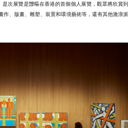
。是次展覽是靉嘔在香港的首個個人展覽，觀眾將欣賞
包括畫作、版畫、雕塑、裝置和環境藝術等，還有其他激浪