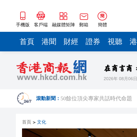
海南澄邁文儒煥新升級 五組數
梁振英率港區全國政協委員考
簡
2025年海南儋州以舊換新帶動消
手機版
客戶端
融媒體矩陣
郵箱
簡體
山東26戶省屬國企去年合計營收2
首頁
港聞
財經
證券
視聽
港
瀋陽鐵西校園閱讀活動解鎖閱
黎智英案｜吳良好：依法公正處
騰出更多時間專注做好宏福苑火
2026年 08月06
50餘位頂尖專家共話時代命題
海南澄邁文儒煥新升級 五組數
滾動新聞：
梁振英率港區全國政協委員考
首頁
文化
>
2025年海南儋州以舊換新帶動消
山東26戶省屬國企去年合計營收2