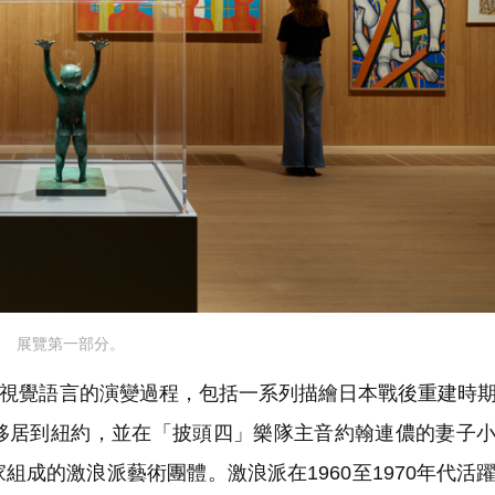
展覽第一部分。
視覺語言的演變過程，包括一系列描繪日本戰後重建時
移居到紐約，並在「披頭四」樂隊主音約翰連儂的妻子
成的激浪派藝術團體。激浪派在1960至1970年代活