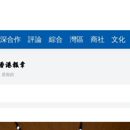
據見證文儒沉香從傳統邁向現代
察團來瓊考察
費約18億元
.58萬億 利潤總額近936億
深合作
評論
綜合
灣區
商社
文化
讀新玩法
理黎智英求情 罪證如山豈能妄想輕判
災獨立委員會工作 特首暫停3項公職委任
日
星期四
據見證文儒沉香從傳統邁向現代
察團來瓊考察
費約18億元
.58萬億 利潤總額近936億