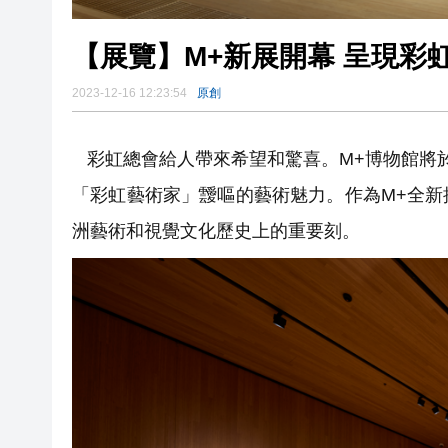
【展覽】M+新展開幕 呈現彩
2023-12-16 12:23:54
原創
彩虹總會給人帶來希望和驚喜。M+博物館將於
「彩虹藝術家」靉嘔的藝術魅力。作為M+全
洲藝術和視覺文化歷史上的重要刻。