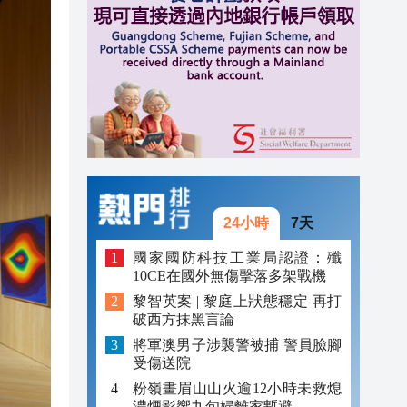
20:39
21:08
21:04
20:55
20:42
20:42
24小時
7天
20:41
國家國防科技工業局認證：殲
10CE在國外無傷擊落多架戰機
20:40
黎智英案 | 黎庭上狀態穩定 再打
破西方抹黑言論
20:39
將軍澳男子涉襲警被捕 警員臉腳
受傷送院
粉嶺畫眉山山火逾12小時未救熄
濃煙影響九旬婦離家暫避