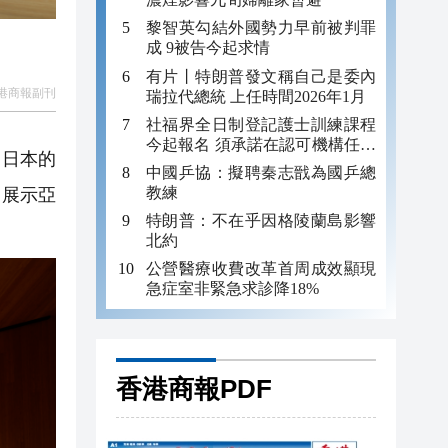
黎智英勾結外國勢力早前被判罪
成 9被告今起求情
有片丨特朗普發文稱自己是委內
港商報副刊
瑞拉代總統 上任時間2026年1月
社福界全日制登記護士訓練課程
今起報名 須承諾在認可機構任職
自日本的
至少三年
中國乒協：擬聘秦志戩為國乒總
教練
眾展示亞
特朗普：不在乎因格陵蘭島影響
北約
公營醫療收費改革首周成效顯現
急症室非緊急求診降18%
香港商報PDF