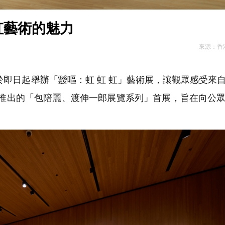
虹藝術的魅力
來源：
香
即日起舉辦「靉嘔：虹 虹 虹」藝術展，讓觀眾感受來
新推出的「包陪麗、渡伸一郎展覽系列」首展，旨在向公