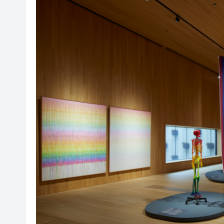
瀋陽鐵西校園閱讀活動解鎖閱
黎智英案｜吳良好：依法公正處
騰出更多時間專注做好宏福苑火
50餘位頂尖專家共話時代命題
海南澄邁文儒煥新升級 五組數
梁振英率港區全國政協委員考
2025年海南儋州以舊換新帶動消
山東26戶省屬國企去年合計營收2
瀋陽鐵西校園閱讀活動解鎖閱