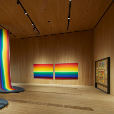
讀新玩法
理黎智英求情 罪證如山豈能妄想輕判
災獨立委員會工作 特首暫停3項公職委任
據見證文儒沉香從傳統邁向現代
察團來瓊考察
費約18億元
.58萬億 利潤總額近936億
讀新玩法