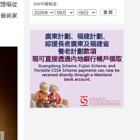
到靉嘔從
派藝術家