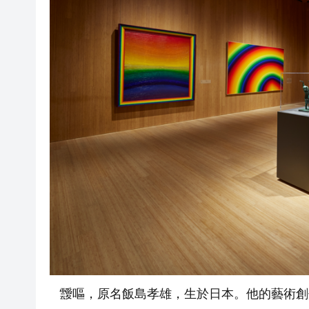
靉嘔，原名飯島孝雄，生於日本。他的藝術創