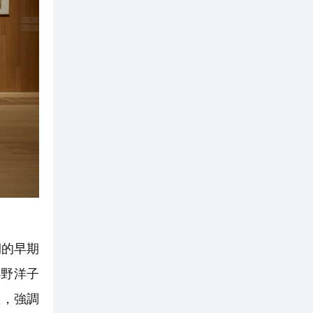
期的早期
小野洋子
躍，強調