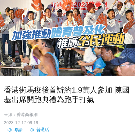
香港街馬疫後首辦約1.9萬人參加 陳國
基出席開跑典禮為跑手打氣
來源：香港商報網
2023-12-17 09:19