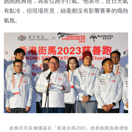
跑開跑典禮，為各位跑手打氣。他表示，近日天氣
有點冷，但現場所見，絲毫都沒有影響賽事的熾熱
氣氛。
政務司司長陳國基在「香港街馬2023」慈善跑開跑典禮致