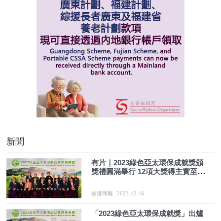
新聞
有片｜2023綠色亞太環保成就獎頒
獎禮圓滿舉行 12項大獎得主實至名
歸
香港商報
2023-12-16
「2023綠色亞太環保成就獎」出爐