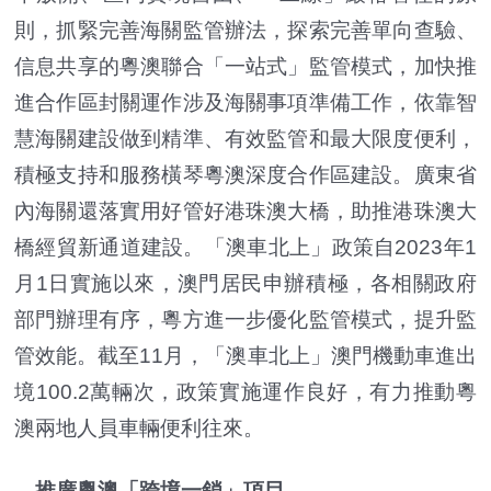
則，抓緊完善海關監管辦法，探索完善單向查驗、
信息共享的粵澳聯合「一站式」監管模式，加快推
進合作區封關運作涉及海關事項準備工作，依靠智
慧海關建設做到精準、有效監管和最大限度便利，
積極支持和服務橫琴粵澳深度合作區建設。廣東省
內海關還落實用好管好港珠澳大橋，助推港珠澳大
橋經貿新通道建設。「澳車北上」政策自2023年1
月1日實施以來，澳門居民申辦積極，各相關政府
部門辦理有序，粵方進一步優化監管模式，提升監
管效能。截至11月，「澳車北上」澳門機動車進出
境100.2萬輛次，政策實施運作良好，有力推動粵
澳兩地人員車輛便利往來。
推廣粵澳「跨境一鎖」項目