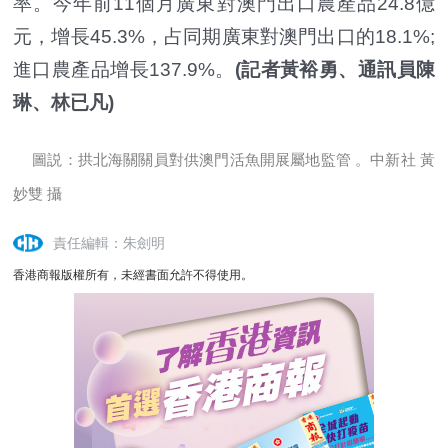
率。今年前11個月廣東對澳門出口農產品24.8億
元，增長45.3%，占同期廣東對澳門出口的18.1%;
進口農產品增長137.9%。
(記者黃裕勇、通訊員陳
琳、林已凡)
圖説：拱北海關關員對供澳門活魚開展屬地監管 。中新社 黃
妙雙 攝
責任編輯：朱劍明
香港商報版權所有，未經書面允許不得使用。