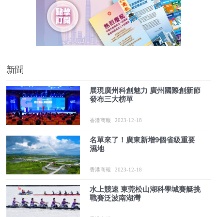
新聞
展現廣州科創魅力 廣州國際創新節
發布三大榜單
香港商報
2023-12-18
名單來了！廣東新增9個省級重要
濕地
香港商報
2023-12-18
水上競速 東莞松山湖科學城賽艇挑
戰賽泛波南湖灣