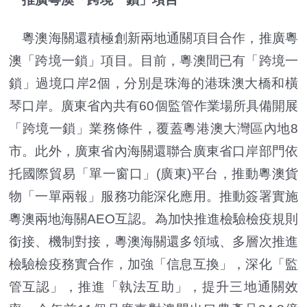
粵澳海關還積極創新兩地通關項目合作，推廣粵
澳「跨境一鎖」項目。目前，粵澳間已有「跨境一
鎖」過境口岸2個，分別是珠海的港珠澳大橋和橫
琴口岸。廣東省內共有60個監管作業場所具備開展
「跨境一鎖」業務條件，覆蓋粵港澳大灣區內地8
市。此外，廣東省內海關還聯合廣東省口岸部門依
托國際貿易「單一窗口」(廣東)平台，推動粵澳貨
物「一單兩報」服務功能深化應用。推動簽署實施
粵澳兩地海關AEO互認。為加快推進檢驗檢疫規則
銜接、機制對接，粵澳海關還多領域、多層次推進
檢驗檢疫務實合作，加強「信息互換」，深化「監
管互認」，推進「執法互助」，提升三地通關效