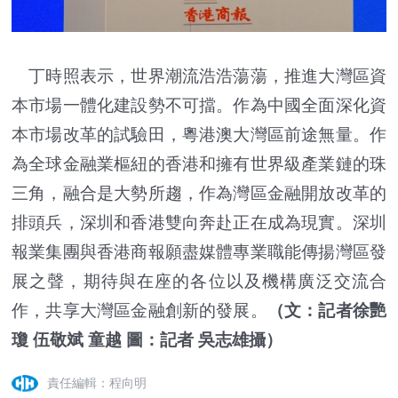
丁時照表示，世界潮流浩浩蕩蕩，推進大灣區資
本市場一體化建設勢不可擋。作為中國全面深化資
本市場改革的試驗田，粵港澳大灣區前途無量。作
為全球金融業樞紐的香港和擁有世界級產業鏈的珠
三角，融合是大勢所趨，作為灣區金融開放改革的
排頭兵，深圳和香港雙向奔赴正在成為現實。深圳
報業集團與香港商報願盡媒體專業職能傳揚灣區發
展之聲，期待與在座的各位以及機構廣泛交流合
作，共享大灣區金融創新的發展。
（文：記者徐艷
瓊 伍敬斌 童越 圖：記者 吳志雄攝）
責任編輯：程向明