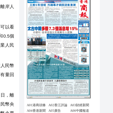
離岸人
，可以看
0.5個
企業人民
岸人民幣
持有量回
7日，離
人民幣央