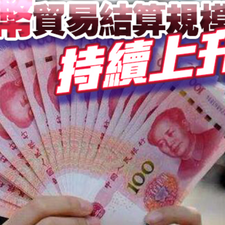
.58萬億 利潤總額近936億
讀新玩法
理黎智英求情 罪證如山豈能妄想輕判
災獨立委員會工作 特首暫停3項公職委任
據見證文儒沉香從傳統邁向現代
察團來瓊考察
費約18億元
.58萬億 利潤總額近936億
讀新玩法