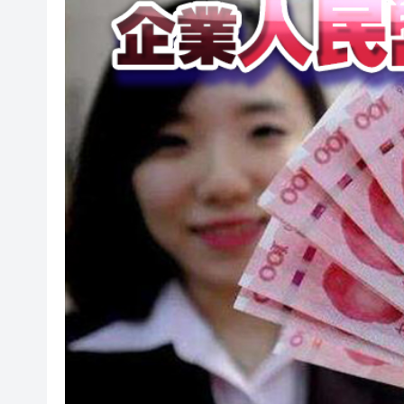
山東26戶省屬國企去年合計營收2
瀋陽鐵西校園閱讀活動解鎖閱
黎智英案｜吳良好：依法公正處
騰出更多時間專注做好宏福苑火
50餘位頂尖專家共話時代命題
海南澄邁文儒煥新升級 五組數
梁振英率港區全國政協委員考
2025年海南儋州以舊換新帶動消
山東26戶省屬國企去年合計營收2
瀋陽鐵西校園閱讀活動解鎖閱