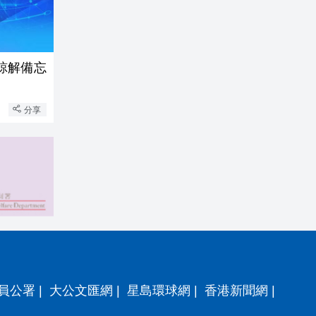
諒解備忘
分享
員公署
|
大公文匯網
|
星島環球網
|
香港新聞網
|