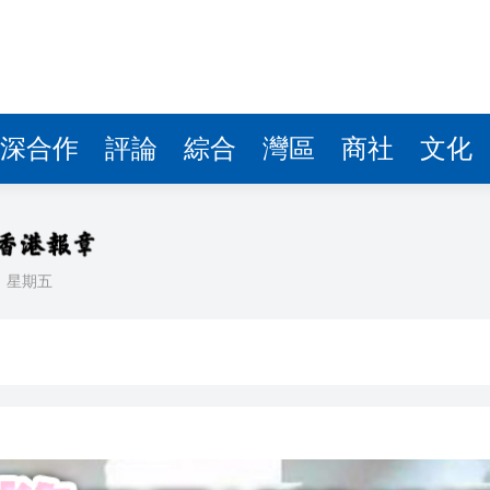
據見證文儒沉香從傳統邁向現代
察團來瓊考察
費約18億元
深合作
評論
綜合
灣區
商社
文化
.58萬億 利潤總額近936億
讀新玩法
理黎智英求情 罪證如山豈能妄想輕判
日
星期五
災獨立委員會工作 特首暫停3項公職委任
據見證文儒沉香從傳統邁向現代
察團來瓊考察
費約18億元