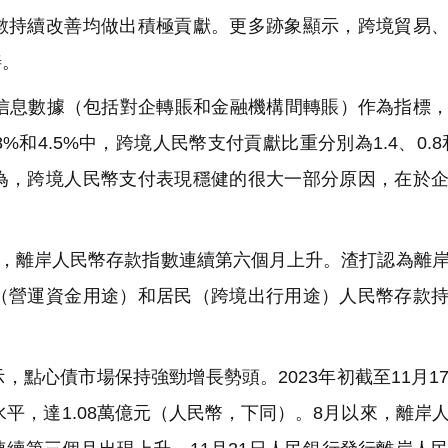
持續改善均做出積極貢獻。更多跡象顯示，跨境貿易、
善。
付信息數據（包括對企轉賬和金融機構間轉賬）作為指標
8%和4.5%中，跨境人民幣支付貢獻比重分別為1.4、0.8和
為，跨境人民幣支付表現穩健的很大一部分原因，在於
月，離岸人民幣存款指數連續第六個月上升。渣打認為離
（營運資金用途）和居民（跨境出行用途）人民幣存款
點心債市場保持強勁增長勢頭。2023年初截至11月1
水平，達1.08萬億元（人民幣，下同）。8月以來，離岸