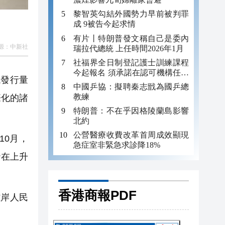
黎智英勾結外國勢力早前被判罪
成 9被告今起求情
有片丨特朗普發文稱自己是委內
源：
中新社
瑞拉代總統 上任時間2026年1月
社福界全日制登記護士訓練課程
今起報名 須承諾在認可機構任職
發行量
至少三年
中國乒協：擬聘秦志戩為國乒總
教練
際化的諸
特朗普：不在乎因格陵蘭島影響
北約
公營醫療收費改革首周成效顯現
10月，
急症室非緊急求診降18%
潛在上升
香港商報PDF
離岸人民