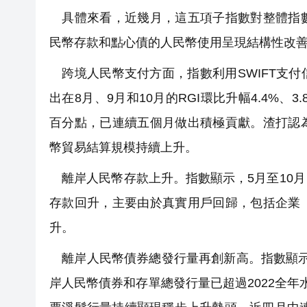
具體來看，近幾月，這五項子指數對整體指數
民幣存款和點心債的人民幣使用呈現結構性改
跨境人民幣支付方面，指數利用SWIFT支
出在8月、9月和10月的RGI環比升幅4.4%、3.
百分點，已連續五個月做出積極貢獻。渣打認
幣貿易結算規模持續上升。
離岸人民幣存款上升。指數顯示，5月至10
存款回升，主要由於真實用戶回歸，包括企業
升。
離岸人民幣債券總發行量再創新高。指數顯示，
岸人民幣債券和存單總發行量已超過2022全年