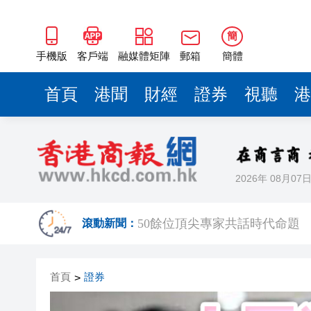
50餘位頂尖專家共話時代命題
海南澄邁文儒煥新升級 五組數
簡
梁振英率港區全國政協委員考
手機版
客戶端
融媒體矩陣
郵箱
簡體
2025年海南儋州以舊換新帶動消
首頁
港聞
財經
證券
視聽
港
山東26戶省屬國企去年合計營收2
瀋陽鐵西校園閱讀活動解鎖閱
黎智英案｜吳良好：依法公正處
2026年 08月07
騰出更多時間專注做好宏福苑火
50餘位頂尖專家共話時代命題
滾動新聞：
海南澄邁文儒煥新升級 五組數
首頁
證券
>
梁振英率港區全國政協委員考
2025年海南儋州以舊換新帶動消