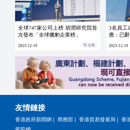
全球747家公司上榜 胡潤研究院首
3名員工
次發布「全球獵豹企業榜」
應：已辭
分享
2023-12-19
2023-12-19
友情鏈接
香港政府新聞網
|
商務部
|
香港貿易發展局
|
香
紫荊網