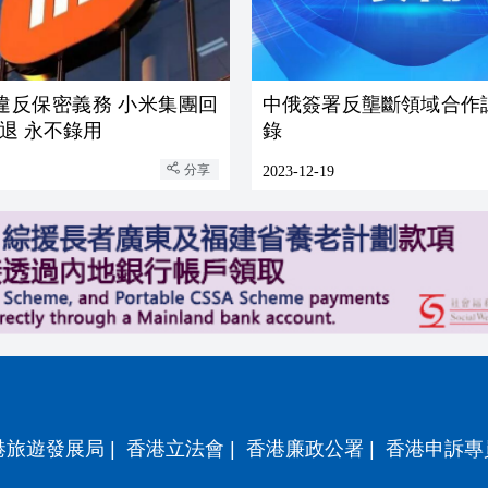
違反保密義務 小米集團回
中俄簽署反壟斷領域合作
退 永不錄用
錄
分享
2023-12-19
港旅遊發展局
|
香港立法會
|
香港廉政公署
|
香港申訴專