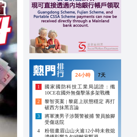
20:40
20:39
21:08
21:04
20:55
20:42
24小時
7天
20:42
國家國防科技工業局認證：殲
10CE在國外無傷擊落多架戰機
20:41
黎智英案 | 黎庭上狀態穩定 再打
破西方抹黑言論
20:40
將軍澳男子涉襲警被捕 警員臉腳
20:39
受傷送院
粉嶺畫眉山山火逾12小時未救熄
濃煙影響九旬婦離家暫避