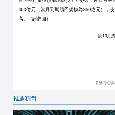
票淨髮行量持續顯現穩步上升勢頭，近四月中連
450億元（當月到期贖回規模為350億元），使
高。（謝夢圓）
香港商報版
推薦新聞