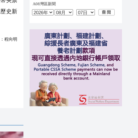
民幣央票
的歷史新
：
程向明