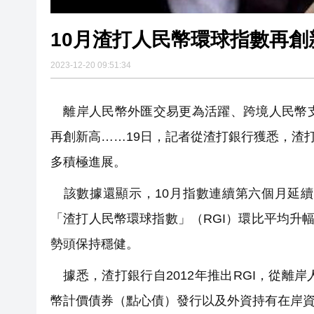
10月渣打人民幣環球指數再創
2023-12-20 09:51:34
離岸人民幣外匯交易更為活躍、跨境人民幣支
再創新高……19日，記者從渣打銀行獲悉，渣
多積極進展。
該數據還顯示，10月指數連續第六個月延續上升
「渣打人民幣環球指數」（RGI）環比平均升幅達
勢頭保持穩健。
據悉，渣打銀行自2012年推出RGI，從離
幣計價債券（點心債）發行以及外資持有在岸