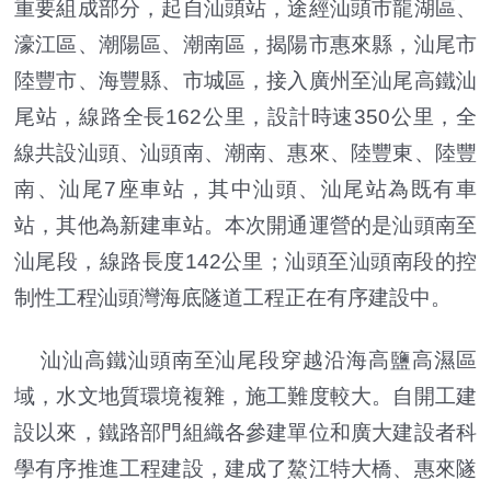
重要組成部分，起自汕頭站，途經汕頭市龍湖區、
濠江區、潮陽區、潮南區，揭陽市惠來縣，汕尾市
陸豐市、海豐縣、市城區，接入廣州至汕尾高鐵汕
尾站，線路全長162公里，設計時速350公里，全
線共設汕頭、汕頭南、潮南、惠來、陸豐東、陸豐
南、汕尾7座車站，其中汕頭、汕尾站為既有車
站，其他為新建車站。本次開通運營的是汕頭南至
汕尾段，線路長度142公里；汕頭至汕頭南段的控
制性工程汕頭灣海底隧道工程正在有序建設中。
汕汕高鐵汕頭南至汕尾段穿越沿海高鹽高濕區
域，水文地質環境複雜，施工難度較大。自開工建
設以來，鐵路部門組織各參建單位和廣大建設者科
學有序推進工程建設，建成了鰲江特大橋、惠來隧