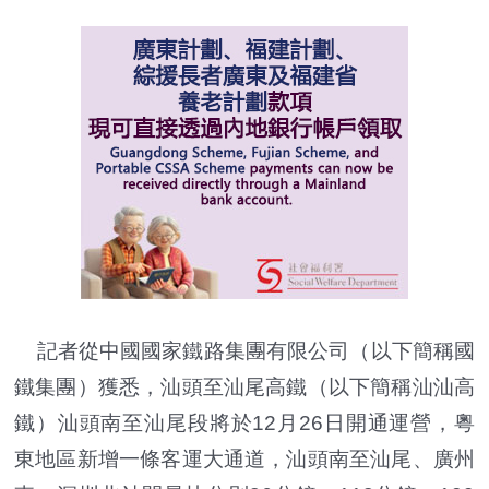
記者從中國國家鐵路集團有限公司（以下簡稱國
鐵集團）獲悉，汕頭至汕尾高鐵（以下簡稱汕汕高
鐵）汕頭南至汕尾段將於12月26日開通運營，粵
東地區新增一條客運大通道，汕頭南至汕尾、廣州