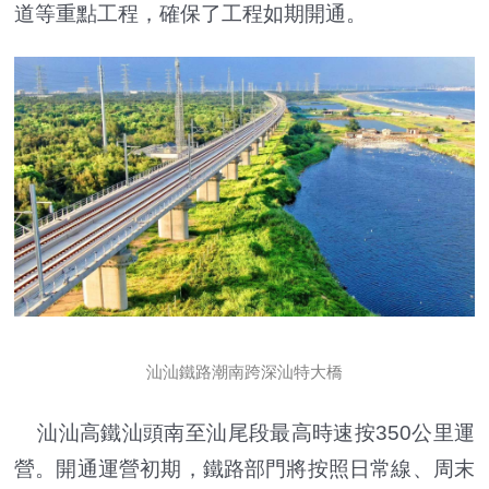
道等重點工程，確保了工程如期開通。
汕汕鐵路潮南跨深汕特大橋
汕汕高鐵汕頭南至汕尾段最高時速按350公里運
營。開通運營初期，鐵路部門將按照日常線、周末