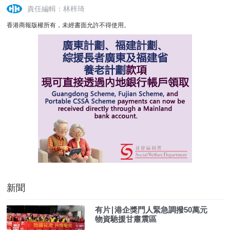
責任編輯：林梓琦
香港商報版權所有，未經書面允許不得使用。
新聞
有片∣港企獎門人緊急調撥50萬元
物資馳援甘肅震區