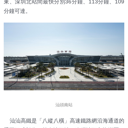
東、深圳北站間最快分別36分鐘、113分鐘、109
分鐘可達。
汕頭南站
汕汕高鐵是「八縱八橫」高速鐵路網沿海通道的