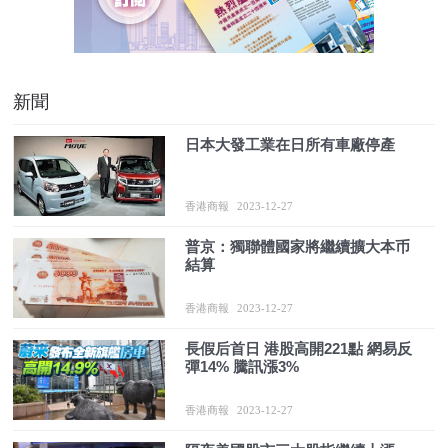
新聞
日本大發工業在日所有車廠停產
香港商報
2023-12-27
普京：獨聯體國家將繼續擴大本币
結算
香港商報
2023-12-27
長假后首日 港股高開221點 網易反
彈14% 騰訊漲3%
香港商報
2023-12-27