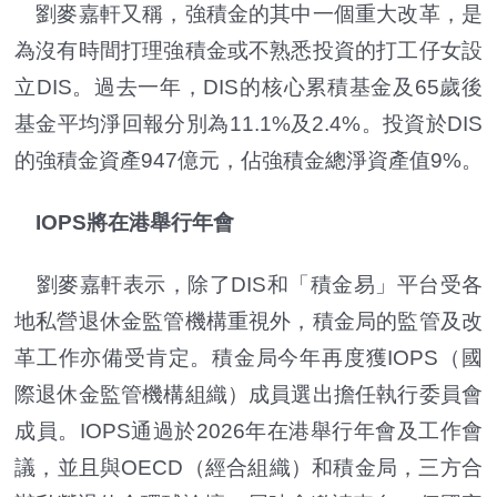
劉麥嘉軒又稱，強積金的其中一個重大改革，是
為沒有時間打理強積金或不熟悉投資的打工仔女設
立DIS。過去一年，DIS的核心累積基金及65歲後
基金平均淨回報分別為11.1%及2.4%。投資於DIS
的強積金資產947億元，佔強積金總淨資產值9%。
IOPS將在港舉行年會
劉麥嘉軒
表示，除了DIS和「積金易」平台受各
地私營退休金監管機構重視外，積金局的監管及改
革工作亦備受肯定。積金局今年再度獲IOPS（國
際退休金監管機構組織）成員選出擔任執行委員會
成員。IOPS通過於2026年在港舉行年會及工作會
議，並且與OECD（經合組織）和積金局，三方合