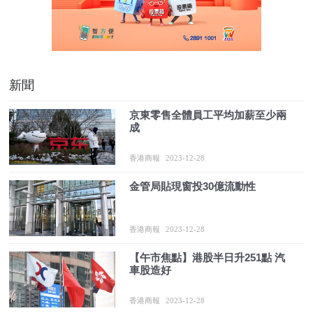
新聞
京東零售全體員工平均加薪至少兩
成
香港商報
2023-12-28
金管局貼現窗投30億流動性
香港商報
2023-12-28
【午市焦點】港股半日升251點 汽
車股造好
香港商報
2023-12-28