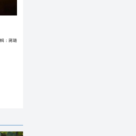
輯：
蔣璐