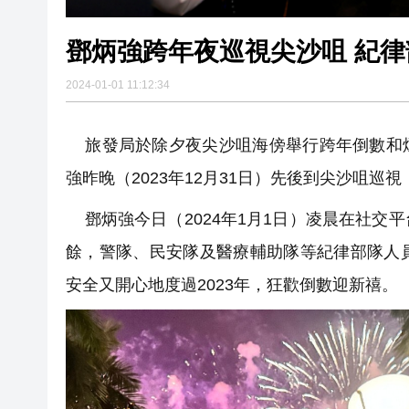
鄧炳強跨年夜巡視尖沙咀 紀律
2024-01-01 11:12:34
旅發局於除夕夜尖沙咀海傍舉行跨年倒數和煙
強昨晚（2023年12月31日）先後到尖沙咀
鄧炳強今日（2024年1月1日）凌晨在社交
餘，警隊、民安隊及醫療輔助隊等紀律部隊人
安全又開心地度過2023年，狂歡倒數迎新禧。