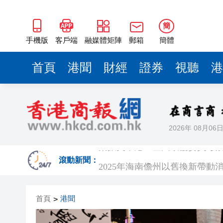
2025年海南儋州以舊換新帶動消
山東26戶省屬國企去年合計營收2
簡
瀋陽鐵西校園閱讀活動解鎖閱
手機版
客戶端
融媒體矩陣
郵箱
簡體
黎智英案｜吳良好：依法公正處
首頁
港聞
財經
證券
視聽
港
騰出更多時間專注做好宏福苑火
50餘位頂尖專家共話時代命題
海南澄邁文儒煥新升級 五組數
2026年 08月06
梁振英率港區全國政協委員考
2025年海南儋州以舊換新帶動消
滾動新聞：
山東26戶省屬國企去年合計營收2
首頁
港聞
>
瀋陽鐵西校園閱讀活動解鎖閱
黎智英案｜吳良好：依法公正處