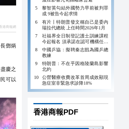
黎智英勾結外國勢力早前被判罪
成 9被告今起求情
有片丨特朗普發文稱自己是委內
香港商報網
瑞拉代總統 上任時間2026年1月
社福界全日制登記護士訓練課程
今起報名 須承諾在認可機構任職
局長鄧炳
至少三年
中國乒協：擬聘秦志戩為國乒總
教練
特朗普：不在乎因格陵蘭島影響
民盡慶之
北約
公營醫療收費改革首周成效顯現
市民可以
急症室非緊急求診降18%
香港商報PDF