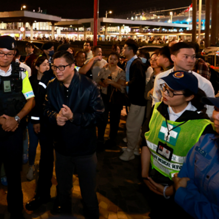
災獨立委員會工作 特首暫停3項公職委任
據見證文儒沉香從傳統邁向現代
察團來瓊考察
費約18億元
.58萬億 利潤總額近936億
讀新玩法