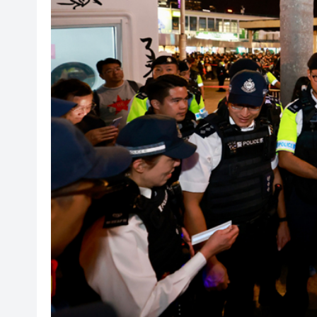
騰出更多時間專注做好宏福苑火
50餘位頂尖專家共話時代命題
海南澄邁文儒煥新升級 五組數
梁振英率港區全國政協委員考
2025年海南儋州以舊換新帶動消
山東26戶省屬國企去年合計營收2
瀋陽鐵西校園閱讀活動解鎖閱