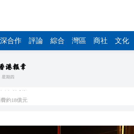
費約18億元
.58萬億 利潤總額近936億
讀新玩法
理黎智英求情 罪證如山豈能妄想輕判
深合作
評論
綜合
灣區
商社
文化
災獨立委員會工作 特首暫停3項公職委任
據見證文儒沉香從傳統邁向現代
日
星期四
察團來瓊考察
費約18億元
.58萬億 利潤總額近936億
讀新玩法
理黎智英求情 罪證如山豈能妄想輕判