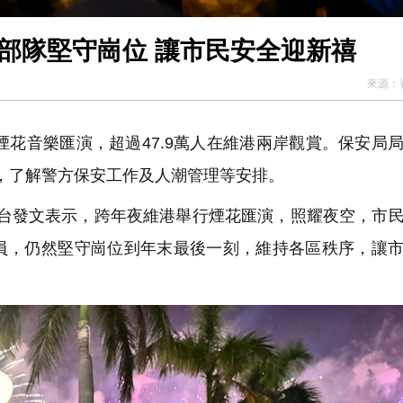
部隊堅守崗位 讓市民安全迎新禧
來源：
花音樂匯演，超過47.9萬人在維港兩岸觀賞。保安局
巡視，了解警方保安工作及人潮管理等安排。
平台發文表示，跨年夜維港舉行煙花匯演，照耀夜空，市
員，仍然堅守崗位到年末最後一刻，維持各區秩序，讓