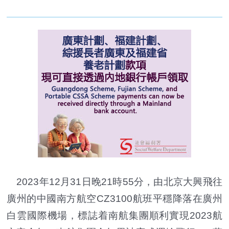
2023年12月31日晚21時55分，由北京大興飛往
廣州的中國南方航空CZ3100航班平穩降落在廣州
白雲國際機場，標誌着南航集團順利實現2023航