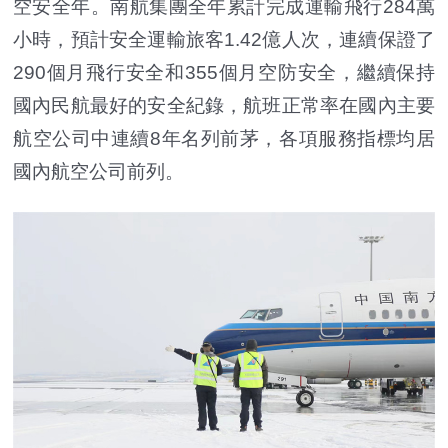
空安全年。南航集團全年累計完成運輸飛行284萬
小時，預計安全運輸旅客1.42億人次，連續保證了
290個月飛行安全和355個月空防安全，繼續保持
國內民航最好的安全紀錄，航班正常率在國內主要
航空公司中連續8年名列前茅，各項服務指標均居
國內航空公司前列。