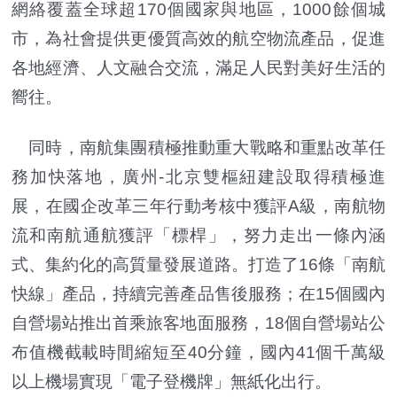
網絡覆蓋全球超170個國家與地區，1000餘個城
市，為社會提供更優質高效的航空物流產品，促進
各地經濟、人文融合交流，滿足人民對美好生活的
嚮往。
同時，南航集團積極推動重大戰略和重點改革任
務加快落地，廣州-北京雙樞紐建設取得積極進
展，在國企改革三年行動考核中獲評A級，南航物
流和南航通航獲評「標桿」，努力走出一條內涵
式、集約化的高質量發展道路。打造了16條「南航
快線」產品，持續完善產品售後服務；在15個國內
自營場站推出首乘旅客地面服務，18個自營場站公
布值機截載時間縮短至40分鐘，國內41個千萬級
以上機場實現「電子登機牌」無紙化出行。