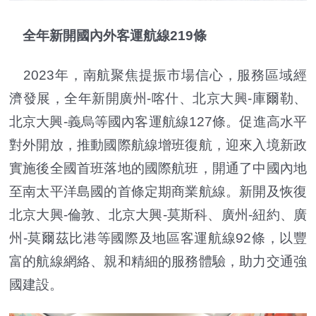
全年新開國內外客運航線219條
2023年，南航聚焦提振市場信心，服務區域經
濟發展，全年新開廣州-喀什、北京大興-庫爾勒、
北京大興-義烏等國內客運航線127條。促進高水平
對外開放，推動國際航線增班復航，迎來入境新政
實施後全國首班落地的國際航班，開通了中國內地
至南太平洋島國的首條定期商業航線。新開及恢復
北京大興-倫敦、北京大興-莫斯科、廣州-紐約、廣
州-莫爾茲比港等國際及地區客運航線92條，以豐
富的航線網絡、親和精細的服務體驗，助力交通強
國建設。