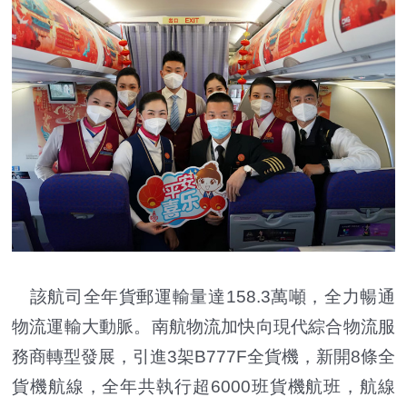
該航司全年貨郵運輸量達158.3萬噸，全力暢通
物流運輸大動脈。南航物流加快向現代綜合物流服
務商轉型發展，引進3架B777F全貨機，新開8條全
貨機航線，全年共執行超6000班貨機航班，航線