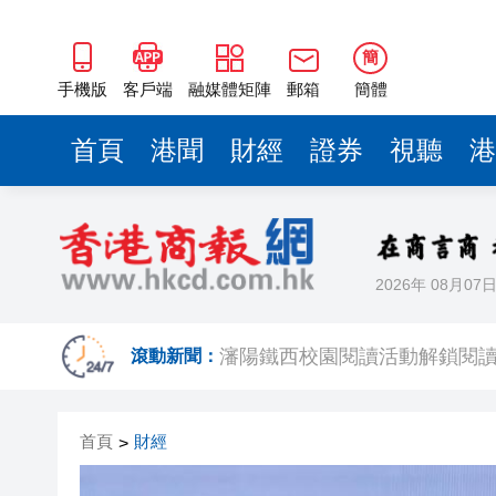
瀋陽鐵西校園閱讀活動解鎖閱
閩粵贛三地漢樂藝術家齊聚深
簡
黎智英案｜吳良好：依法公正處
手機版
客戶端
融媒體矩陣
郵箱
簡體
50餘位頂尖專家共話時代命題
首頁
港聞
財經
證券
視聽
港
海南澄邁文儒煥新升級 五組數
梁振英率港區全國政協委員考
2025年海南儋州以舊換新帶動消
2026年 08月07
山東26戶省屬國企去年合計營收2
瀋陽鐵西校園閱讀活動解鎖閱
滾動新聞：
閩粵贛三地漢樂藝術家齊聚深
首頁
財經
>
黎智英案｜吳良好：依法公正處
50餘位頂尖專家共話時代命題