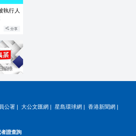
被執行人
億
分享
員公署
|
大公文匯網
|
星島環球網
|
香港新聞網
|
記者證查詢