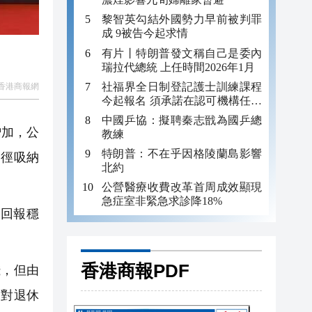
黎智英勾結外國勢力早前被判罪
成 9被告今起求情
有片丨特朗普發文稱自己是委內
瑞拉代總統 上任時間2026年1月
社福界全日制登記護士訓練課程
香港商報網
今起報名 須承諾在認可機構任職
至少三年
中國乒協：擬聘秦志戩為國乒總
增加，公
教練
特朗普：不在乎因格陵蘭島影響
途徑吸納
北約
公營醫療收費改革首周成效顯現
急症室非緊急求診降18%
回報穩
香港商報PDF
，但由
們對退休