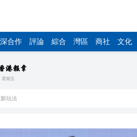
讀新玩法
圳，共奏客家文化傳承新篇章
理黎智英求情 罪證如山豈能妄想輕判
深合作
評論
綜合
灣區
商社
文化
據見證文儒沉香從傳統邁向現代
察團來瓊考察
費約18億元
日
星期五
.58萬億 利潤總額近936億
讀新玩法
圳，共奏客家文化傳承新篇章
理黎智英求情 罪證如山豈能妄想輕判