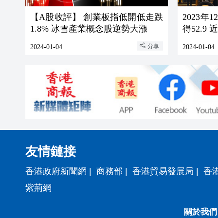
【A股收評】 創業板指低開低走跌
2023年
1.8% 冰雪產業概念股逆勢大漲
得5
分享
2024-01-04
2024-01-04
友情鏈接
香港政府新聞網
|
商務部
|
香港貿易發展局
|
香
紫荊網
關於我們