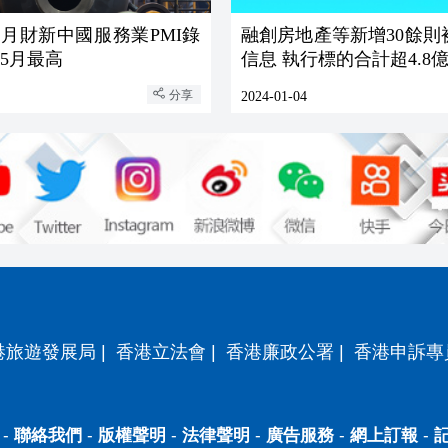
12月財新中國服務業PMI錄
融創房地產等新增30餘則
2.9 近5月最高
信息 執行標的合計超4.8
分享
2024-01-04
港旅遊發展局
|
香港立法會
|
香港廉政公署
|
香港申訴專
-
聯絡我們
-
版權聲明
-
法律聲明
-
廣告服務
-
網上訂報
-