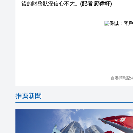
後的財務狀況信心不大。
(記者 鄺偉軒)
香港商報版
推薦新聞