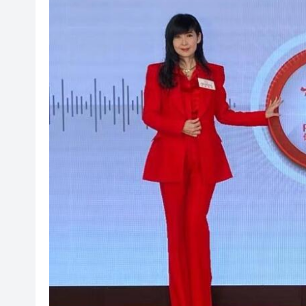
海南澄邁文儒煥新升級 五組數
梁振英率港區全國政協委員考
2025年海南儋州以舊換新帶動消
山東26戶省屬國企去年合計營收2
瀋陽鐵西校園閱讀活動解鎖閱
閩粵贛三地漢樂藝術家齊聚深