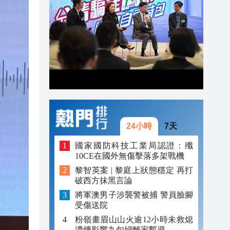
20:42
20:42
20:41
20:40
20:39
20:34
24小時
7天
國家國防科技工業局認證：殲
10CE在國外無傷擊落多架戰機
黎智英案 | 黎庭上狀態穩定 再打
破西方抹黑言論
將軍澳男子涉襲警被捕 警員臉腳
受傷送院
粉嶺畫眉山山火逾12小時未救熄
濃煙影響九旬婦離家暫避