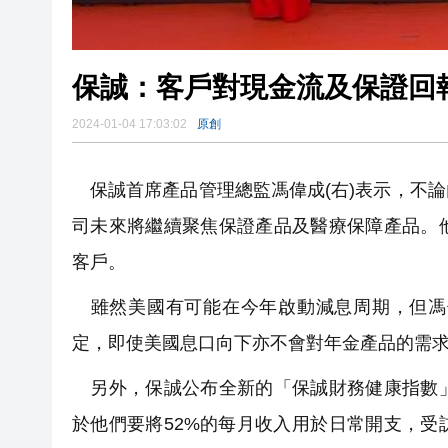
保誠：客戶對現金流及保證回
2024-01-04 17:03:02
原創
保誠首席產品管理總監馮偉成(右)表示，不
司未來將繼續聚焦保證產品及醫療保障產品。
客戶。
雖然美國有可能在今年啟動減息周期，但馮
定，即使美國息口向下亦不會對年金產品的需
另外，保誠公布全新的「保誠財務健康指數」
於他們要將52%的每月收入用於日常開支，