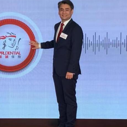
據見證文儒沉香從傳統邁向現代
察團來瓊考察
費約18億元
.58萬億 利潤總額近936億
讀新玩法
圳，共奏客家文化傳承新篇章