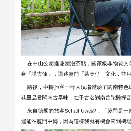
在中山公園逸趣園泡茶點，國家級非物質文化
身「講古仙」，講述廈門「茶桌仔」文化，並
隨後，中轉旅客一行人現場體驗了閩南特色民
巷里品嘗閩南古早味，在千古名剎南普陀聽禪
來自德國的旅客Schall Uwe說，「廈門
運能在廈門中轉，因為這樣我就有機會來到機