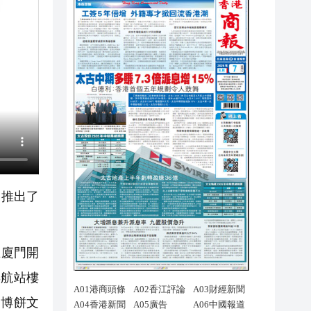
，推出了
在廈門開
3航站樓
和博餅文