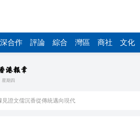
據見證文儒沉香從傳統邁向現代
察團來瓊考察
費約18億元
.58萬億 利潤總額近936億
深合作
評論
綜合
灣區
商社
文化
讀新玩法
圳，共奏客家文化傳承新篇章
理黎智英求情 罪證如山豈能妄想輕判
日
星期四
據見證文儒沉香從傳統邁向現代
察團來瓊考察
費約18億元
.58萬億 利潤總額近936億