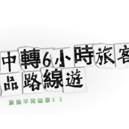
讀新玩法
圳，共奏客家文化傳承新篇章
理黎智英求情 罪證如山豈能妄想輕判
據見證文儒沉香從傳統邁向現代
察團來瓊考察
費約18億元
.58萬億 利潤總額近936億
讀新玩法
圳，共奏客家文化傳承新篇章