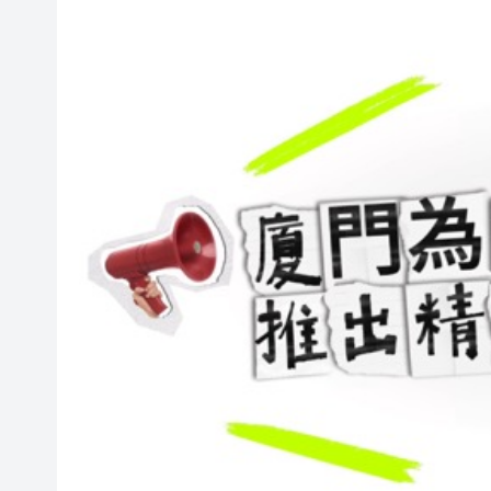
瀋陽鐵西校園閱讀活動解鎖閱
閩粵贛三地漢樂藝術家齊聚深
黎智英案｜吳良好：依法公正處
50餘位頂尖專家共話時代命題
海南澄邁文儒煥新升級 五組數
梁振英率港區全國政協委員考
2025年海南儋州以舊換新帶動消
山東26戶省屬國企去年合計營收2
瀋陽鐵西校園閱讀活動解鎖閱
閩粵贛三地漢樂藝術家齊聚深