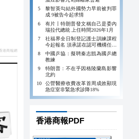
黎智英勾結外國勢力早前被判罪
成 9被告今起求情
有片丨特朗普發文稱自己是委內
瑞拉代總統 上任時間2026年1月
社福界全日制登記護士訓練課程
今起報名 須承諾在認可機構任職
至少三年
香港商報網
中國乒協：擬聘秦志戩為國乒總
教練
特朗普：不在乎因格陵蘭島影響
北約
公營醫療收費改革首周成效顯現
急症室非緊急求診降18%
香港商報PDF