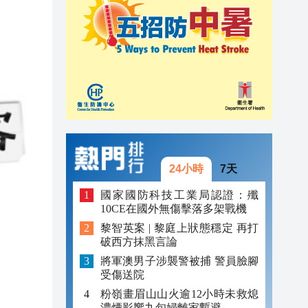
20:39
20:34
21:08
20:55
20:42
20:42
24小時
7天
20:41
國家國防科技工業局認證：殲
10CE在國外無傷擊落多架戰機
20:40
黎智英案 | 黎庭上狀態穩定 再打
破西方抹黑言論
20:39
將軍澳男子涉襲警被捕 警員臉腳
20:34
受傷送院
粉嶺畫眉山山火逾12小時未救熄
濃煙影響九旬婦離家暫避