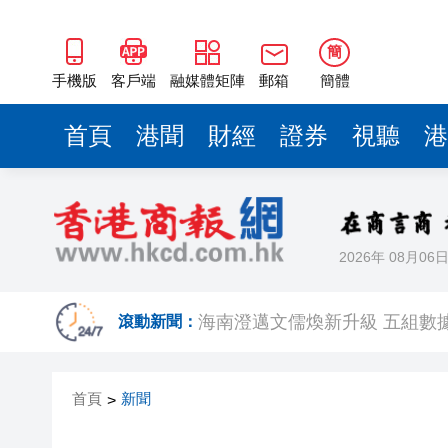
海南澄邁文儒煥新升級 五組數
梁振英率港區全國政協委員考
簡
2025年海南儋州以舊換新帶動消
手機版
客戶端
融媒體矩陣
郵箱
簡體
山東26戶省屬國企去年合計營收2
首頁
港聞
財經
證券
視聽
港
瀋陽鐵西校園閱讀活動解鎖閱
閩粵贛三地漢樂藝術家齊聚深
黎智英案｜吳良好：依法公正處
2026年 08月06
50餘位頂尖專家共話時代命題
海南澄邁文儒煥新升級 五組數
滾動新聞：
梁振英率港區全國政協委員考
首頁
新聞
>
2025年海南儋州以舊換新帶動消
山東26戶省屬國企去年合計營收2