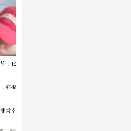
飾，化
，在街
次非常幸