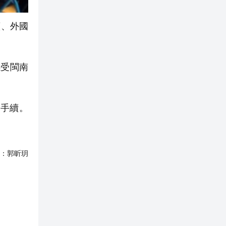
續、外國
受閩南
手續。
：
郭昕玥