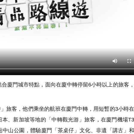
合廈門城市特點，面向在廈中轉停留6小時以上的旅客
游」旅客，他們乘坐的航班在廈門中轉，用短暫的3小時
日本、新加坡等地的「中轉觀光游」旅客，在廈門機場T
站中山公園，體驗廈門「茶桌仔」文化、非遺「講古」