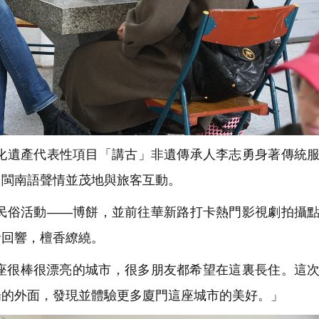
遺產代表性項目「講古」非遺傳承人李志勇身著傳統服
用閩南語聲情並茂地與旅客互動。
俗活動——博餅，並前往華新路打卡熱門影視劇拍攝點
音回響，檀香繚繞。
是一座很棒很漂亮的城市，很多朋友都希望在這裏長住。這
場的外面，發現並體驗更多廈門這座城市的美好。」