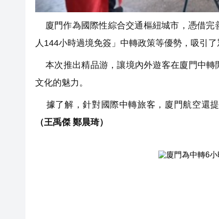
廈門作為國際性綜合交通樞紐城市，憑借完善
人144小時過境免簽」中轉政策等優勢，吸引
本次推出精品游，讓境內外遊客在廈門中轉閒
文化的魅力。
據了解，針對國際中轉旅客，廈門航空還提
（王禹傑 鄭晨琦）