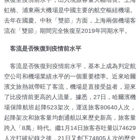
虹橋、浦東兩大機場是中國主要的航空樞紐機場。
去年在國慶、中秋「雙節」方面，上海兩個機場客
流在「雙節」期間完全恢復至2019年同期水平。
客流是否恢復到疫情前水平
客流是否恢復到疫情前水平，基本上成為判定航
空公司和機場業績水平的一個重要標準。近來哈爾
濱文旅熱就帶旺了客流，機場是直接受益者，迎來
了比疫情前更高的人流量。據悉，27日，哈爾濱機
場保障航班起降523架次，運送旅客80640人次，
起降架次和旅客量均創通航以來歷史新高，旅客量
跨入「8萬」時代。繼1月14日旅客吞吐量以74629
人次打破紀錄之後，21日又創下74805人次的歷史