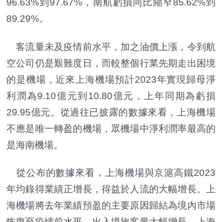
96.63%到97.67%，南航虧損同比縮窄85.62%到
89.29%。
客流量未及疫情前水平，加之油價上漲，令到航
空公司仍是艱難度日，而較整個行業先期走出困境
的是機場，近來上海機場預計2023年實現歸母淨
利潤為9.10億元到10.80億元，上年同期為虧損
29.95億元。從過往已披露的數據來看，上海機場
不應是唯一轉盈的機場，眾機場中淨利潤率最高的
是海南機場。
從公布的數據來看，上海機場與京滬高鐵2023
年均錄得業績正增長，得益於人流的大幅增長。上
海機場將去年業績預盈的主要原因歸結為境內市場
恢復至疫情前水平，出入境旅客量大幅增長。上海