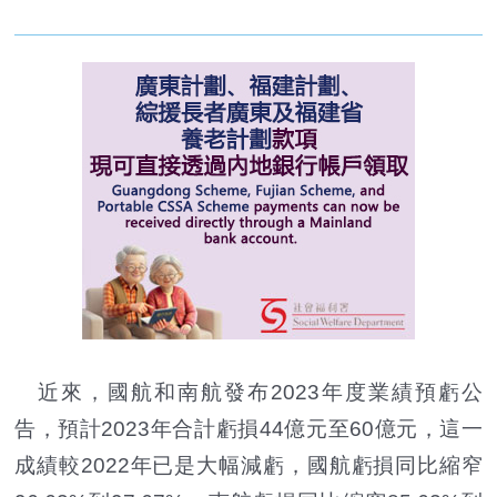
近來，國航和南航發布2023年度業績預虧公
告，預計2023年合計虧損44億元至60億元，這一
成績較2022年已是大幅減虧，國航虧損同比縮窄