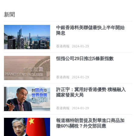
新聞
中銀香港料美聯儲最快上半年開始
降息
香港商報
2024-01-29
恒指公司29日推岀5條新指數
香港商報
2024-01-29
許正宇：冀用好香港優勢 積極融入
國家發展大局
香港商報
2024-01-29
報道稱特朗普提及對華進口商品加
徵60%關稅？外交部回應