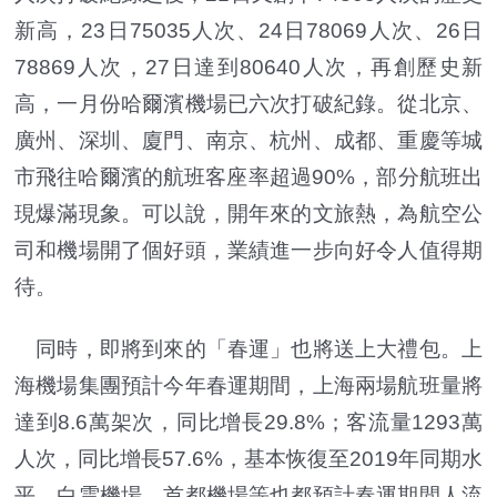
新高，23日75035人次、24日78069人次、26日
78869人次，27日達到80640人次，再創歷史新
高，一月份哈爾濱機場已六次打破紀錄。從北京、
廣州、深圳、廈門、南京、杭州、成都、重慶等城
市飛往哈爾濱的航班客座率超過90%，部分航班出
現爆滿現象。可以說，開年來的文旅熱，為航空公
司和機場開了個好頭，業績進一步向好令人值得期
待。
同時，即將到來的「春運」也將送上大禮包。上
海機場集團預計今年春運期間，上海兩場航班量將
達到8.6萬架次，同比增長29.8%；客流量1293萬
人次，同比增長57.6%，基本恢復至2019年同期水
平，白雲機場、首都機場等也都預計春運期間人流