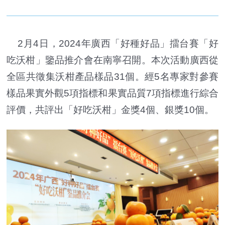
2月4日，2024年廣西「好種好品」擂台賽「好
吃沃柑」鑒品推介會在南寧召開。本次活動廣西從
全區共徵集沃柑產品樣品31個。經5名專家對參賽
樣品果實外觀5項指標和果實品質7項指標進行綜合
評價，共評出「好吃沃柑」金獎4個、銀獎10個。