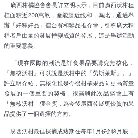
廣西柑橘協會會長許立明表示，目前廣西沃柑種
植面積近200萬畝，產能趨近飽和，為此，通過舉
辦「好種好品」擂台賽和鑒品推介會，引導廣大種
植者戶由量的發展轉變成質的發展，這是舉辦活動
的重要意義。
「現在國際的潮流是鮮食果品要講究無核化，
『無核沃柑』可以說是沃柑中的『勞斯萊斯』。」
許立明介紹，無核化也是今後柑橘果品向更高質量
發展的一個重要的契機，很高興此次品鑑會上有
「無核沃柑」獲金獎，為今後廣西發展更優質的果
品提供了一個選擇的方向。
廣西沃柑最佳採摘成熟期在每年1月份到3月底，