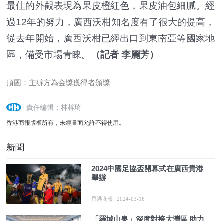
最佳的外觀表現為果皮橙紅色，果皮油包細膩。經
過12年的努力，廣西沃柑知名度有了很大的提高，
從去年開始，廣西沃柑已經出口到東南亞等國家地
區，備受市場青睞。
（記者 李麗芳）
頂圖：主辦方為金獎獲得者頒獎
責任編輯：林梓琦
香港商報版權所有，未經書面允許不得使用。
新聞
2024中國足協盃開幕式在廣西貴港
舉辦
香港商報
2024-03-16
「羅城山泉」深度對接大灣區 助力