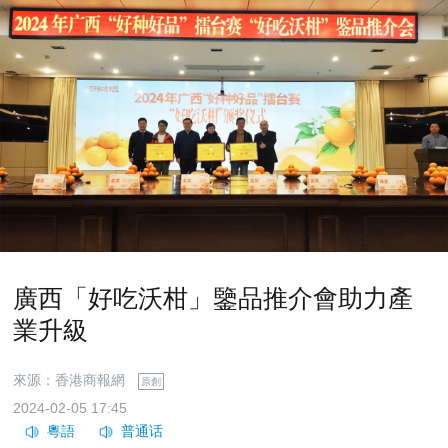
廣西「好吃沃柑」鑒品推介會助力產
業升級
來源：香港商報網
原創
2024-02-05 17:45