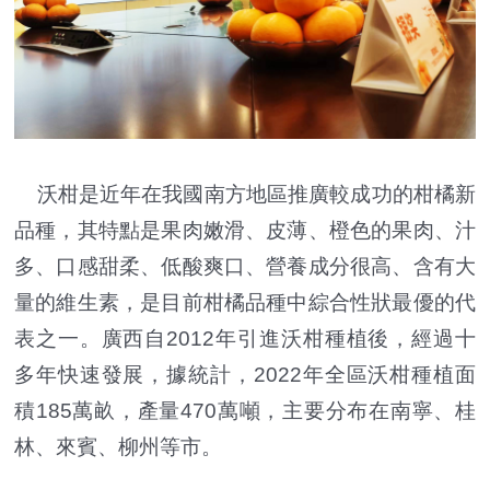
沃柑是近年在我國南方地區推廣較成功的柑橘新
品種，其特點是果肉嫩滑、皮薄、橙色的果肉、汁
多、口感甜柔、低酸爽口、營養成分很高、含有大
量的維生素，是目前柑橘品種中綜合性狀最優的代
表之一。廣西自2012年引進沃柑種植後，經過十
多年快速發展，據統計，2022年全區沃柑種植面
積185萬畝，產量470萬噸，主要分布在南寧、桂
林、來賓、柳州等市。