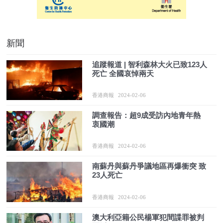
新聞
追蹤報道 | 智利森林大火已致123人
死亡 全國哀悼兩天
香港商報
2024-02-06
調查報告：超9成受訪內地青年熱
衷國潮
香港商報
2024-02-06
南蘇丹與蘇丹爭議地區再爆衝突 致
23人死亡
香港商報
2024-02-06
澳大利亞籍公民楊軍犯間諜罪被判