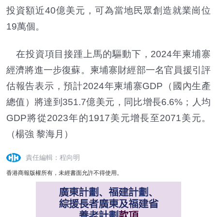
投資額近40億美元，可為當地民眾創造就業崗位
19萬個。
在投資項目接踵上馬的驅動下，2024年柬埔寨
經濟將進一步復蘇。柬埔寨財經部一名官員援引評
估報告表示，預計2024年柬埔寨GDP（國內生產
總值）將達到351.7億美元，同比增長6.6%；人均
GDP將從2023年的1917美元增長至2071美元。
（楊強 黎海月）
責任編輯：程向明
香港商報版權所有，未經書面允許不得使用。