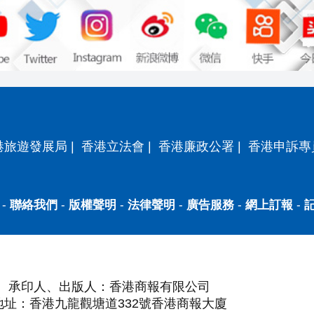
港旅遊發展局
|
香港立法會
|
香港廉政公署
|
香港申訴專
-
聯絡我們
-
版權聲明
-
法律聲明
-
廣告服務
-
網上訂報
-
承印人、出版人：香港商報有限公司
地址：香港九龍觀塘道332號香港商報大廈