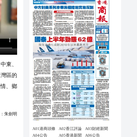
、中東、
大灣區的
情、鄉
：
朱劍明