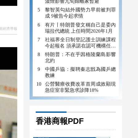
濃煙影響九旬婦離家暫避
黎智英勾結外國勢力早前被判罪
成 9被告今起求情
有片丨特朗普發文稱自己是委內
港經濟導報
瑞拉代總統 上任時間2026年1月
社福界全日制登記護士訓練課程
今起報名 須承諾在認可機構任職
至少三年
特朗普：不在乎因格陵蘭島影響
北約
中國乒協：擬聘秦志戩為國乒總
教練
公營醫療收費改革首周成效顯現
急症室非緊急求診降18%
香港商報PDF