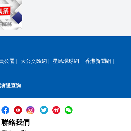
員公署
|
大公文匯網
|
星島環球網
|
香港新聞網
|
記者證查詢
聯絡我們