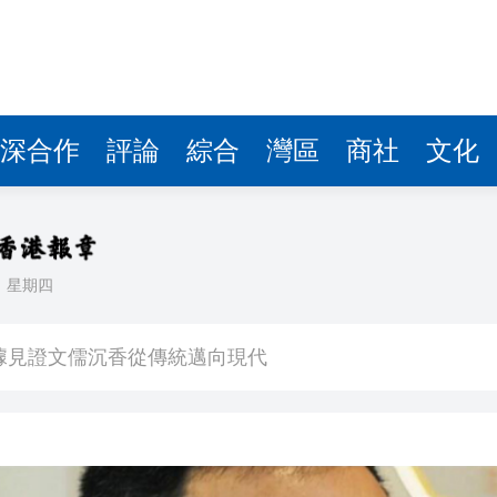
察團來瓊考察
費約18億元
.58萬億 利潤總額近936億
深合作
評論
綜合
灣區
商社
文化
讀新玩法
圳，共奏客家文化傳承新篇章
理黎智英求情 罪證如山豈能妄想輕判
日
星期四
據見證文儒沉香從傳統邁向現代
察團來瓊考察
費約18億元
.58萬億 利潤總額近936億