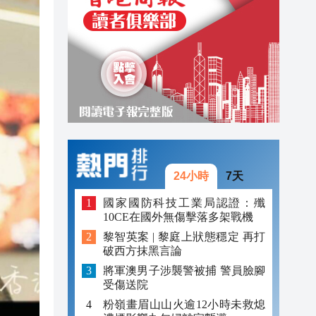
20:39
20:34
21:08
20:55
20:42
20:42
24小時
7天
20:41
國家國防科技工業局認證：殲
20:40
10CE在國外無傷擊落多架戰機
黎智英案 | 黎庭上狀態穩定 再打
20:39
破西方抹黑言論
20:34
將軍澳男子涉襲警被捕 警員臉腳
受傷送院
粉嶺畫眉山山火逾12小時未救熄