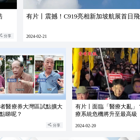
酷
有片丨震撼！C919亮相新加坡航展首日
分享
2024-02-21
長者醫療券大灣區試點擴大
有片丨面臨「醫療大亂」
點睇呢？
療系統危機將升至最高級
分享
2024-02-20