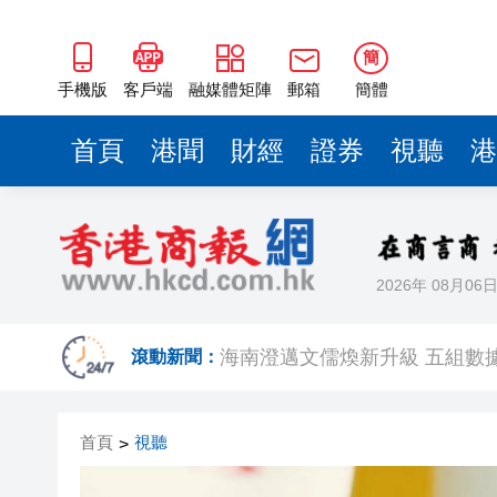
梁振英率港區全國政協委員考
簡
2025年海南儋州以舊換新帶動消
手機版
客戶端
融媒體矩陣
郵箱
簡體
山東26戶省屬國企去年合計營收2
首頁
港聞
財經
證券
視聽
港
瀋陽鐵西校園閱讀活動解鎖閱
閩粵贛三地漢樂藝術家齊聚深
黎智英案｜吳良好：依法公正處
2026年 08月06
50餘位頂尖專家共話時代命題
海南澄邁文儒煥新升級 五組數
滾動新聞：
梁振英率港區全國政協委員考
2025年海南儋州以舊換新帶動消
首頁
視聽
>
山東26戶省屬國企去年合計營收2