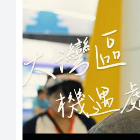
瀋陽鐵西校園閱讀活動解鎖閱
閩粵贛三地漢樂藝術家齊聚深
黎智英案｜吳良好：依法公正處
50餘位頂尖專家共話時代命題
海南澄邁文儒煥新升級 五組數
梁振英率港區全國政協委員考
2025年海南儋州以舊換新帶動消
山東26戶省屬國企去年合計營收2
瀋陽鐵西校園閱讀活動解鎖閱
閩粵贛三地漢樂藝術家齊聚深