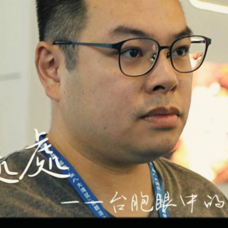
讀新玩法
圳，共奏客家文化傳承新篇章
理黎智英求情 罪證如山豈能妄想輕判
據見證文儒沉香從傳統邁向現代
察團來瓊考察
費約18億元
.58萬億 利潤總額近936億
讀新玩法
圳，共奏客家文化傳承新篇章