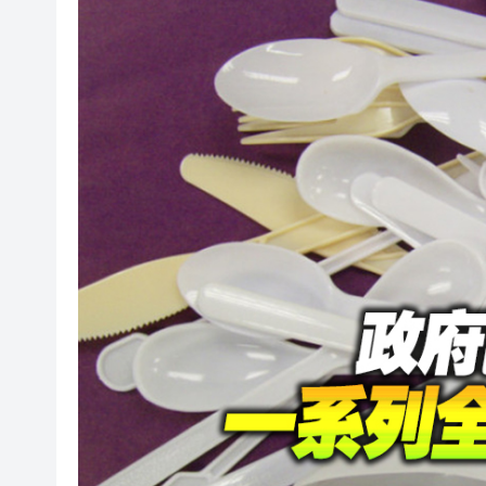
瀋陽鐵西校園閱讀活動解鎖閱
閩粵贛三地漢樂藝術家齊聚深
黎智英案｜吳良好：依法公正處
50餘位頂尖專家共話時代命題
海南澄邁文儒煥新升級 五組數
梁振英率港區全國政協委員考
2025年海南儋州以舊換新帶動消
山東26戶省屬國企去年合計營收2
瀋陽鐵西校園閱讀活動解鎖閱
閩粵贛三地漢樂藝術家齊聚深