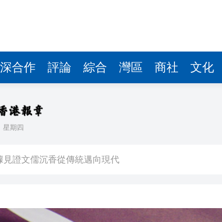
據見證文儒沉香從傳統邁向現代
察團來瓊考察
費約18億元
.58萬億 利潤總額近936億
深合作
評論
綜合
灣區
商社
文化
讀新玩法
圳，共奏客家文化傳承新篇章
理黎智英求情 罪證如山豈能妄想輕判
日
星期四
據見證文儒沉香從傳統邁向現代
察團來瓊考察
費約18億元
.58萬億 利潤總額近936億