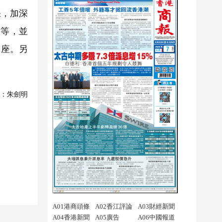
張，加深
容等，並
講座。另
：
朱劍明