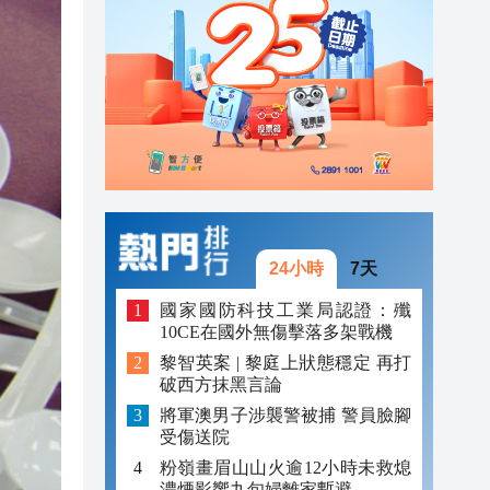
20:39
20:34
21:08
20:55
20:42
20:42
24小時
7天
20:41
國家國防科技工業局認證：殲
10CE在國外無傷擊落多架戰機
20:40
黎智英案 | 黎庭上狀態穩定 再打
破西方抹黑言論
20:39
將軍澳男子涉襲警被捕 警員臉腳
20:34
受傷送院
粉嶺畫眉山山火逾12小時未救熄
濃煙影響九旬婦離家暫避