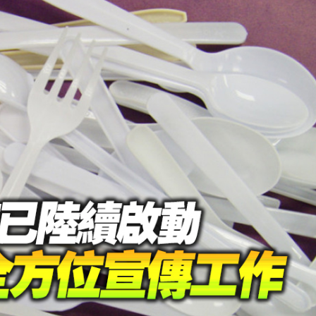
讀新玩法
圳，共奏客家文化傳承新篇章
理黎智英求情 罪證如山豈能妄想輕判
據見證文儒沉香從傳統邁向現代
察團來瓊考察
費約18億元
.58萬億 利潤總額近936億
讀新玩法
圳，共奏客家文化傳承新篇章