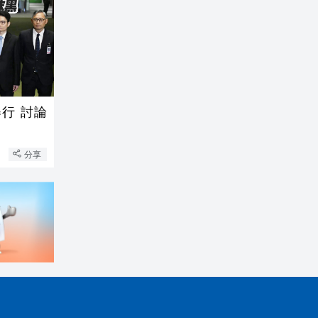
行 討論
分享