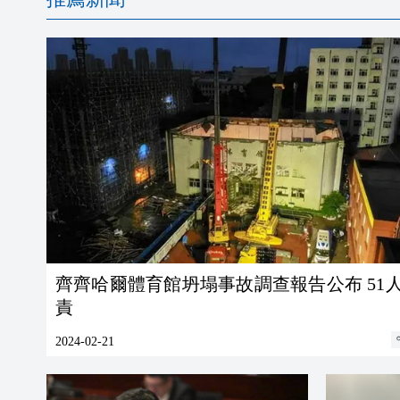
齊齊哈爾體育館坍塌事故調查報告公布 51
責
2024-02-21