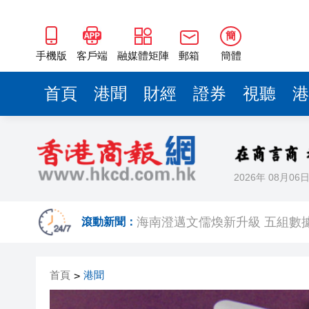
海南澄邁文儒煥新升級 五組數
梁振英率港區全國政協委員考
簡
2025年海南儋州以舊換新帶動消
手機版
客戶端
融媒體矩陣
郵箱
簡體
山東26戶省屬國企去年合計營收2
首頁
港聞
財經
證券
視聽
港
瀋陽鐵西校園閱讀活動解鎖閱
閩粵贛三地漢樂藝術家齊聚深
黎智英案｜吳良好：依法公正處
2026年 08月06
50餘位頂尖專家共話時代命題
海南澄邁文儒煥新升級 五組數
滾動新聞：
梁振英率港區全國政協委員考
首頁
港聞
>
2025年海南儋州以舊換新帶動消
山東26戶省屬國企去年合計營收2