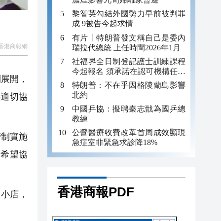
黎智英勾結外國勢力早前被判罪
成 9被告今起求情
有片丨特朗普發文稱自己是委內
香港商報網
瑞拉代總統 上任時間2026年1月
社福界全日制登記護士訓練課程
今起報名 須承諾在認可機構任職
利展開，
至少三年
特朗普：不在乎因格陵蘭島影響
北約
供適切協
中國乒協：擬聘秦志戩為國乒總
教練
公營醫療收費改革首周成效顯現
管制實施
急症室非緊急求診降18%
，希望協
香港商報PDF
食小店，