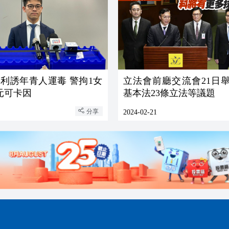
利誘年青人運毒 警拘1女
立法會前廳交流會21日舉
萬元可卡因
基本法23條立法等議題
分享
2024-02-21