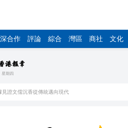
據見證文儒沉香從傳統邁向現代
察團來瓊考察
費約18億元
.58萬億 利潤總額近936億
深合作
評論
綜合
灣區
商社
文化
讀新玩法
圳，共奏客家文化傳承新篇章
理黎智英求情 罪證如山豈能妄想輕判
日
星期四
據見證文儒沉香從傳統邁向現代
察團來瓊考察
費約18億元
.58萬億 利潤總額近936億