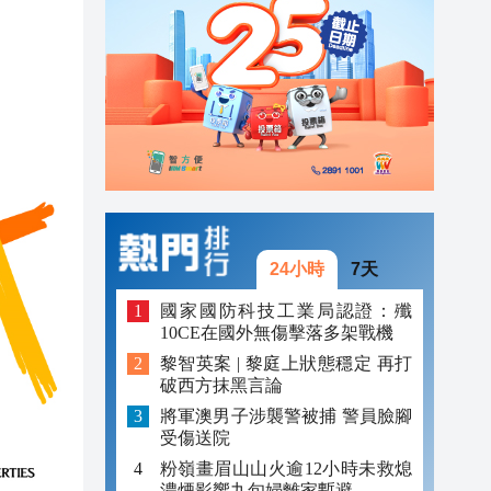
20:39
20:34
21:08
20:55
20:42
20:42
24小時
7天
20:41
國家國防科技工業局認證：殲
10CE在國外無傷擊落多架戰機
20:40
黎智英案 | 黎庭上狀態穩定 再打
破西方抹黑言論
20:39
將軍澳男子涉襲警被捕 警員臉腳
20:34
受傷送院
粉嶺畫眉山山火逾12小時未救熄
濃煙影響九旬婦離家暫避