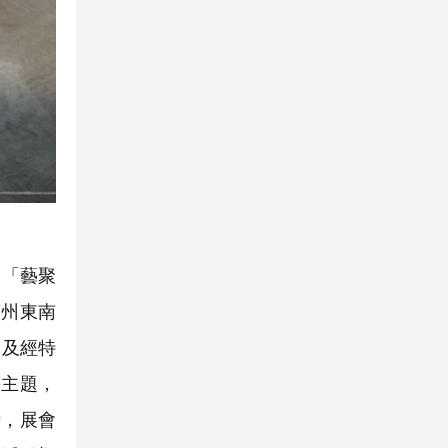
出「藝聚
蘭州東南
台及經特
等主題，
時，展會