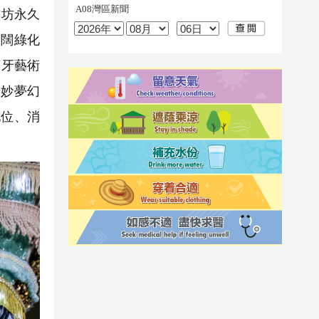
古坊永久
廣闊綠化
萄牙藝術
以奇妙夢幻
地位、消