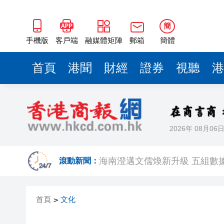
海南澄邁文儒煥新升級 五組數
梁振英率港區全國政協委員考
簡
2025年海南儋州以舊換新帶動消
手機版
客戶端
融媒體矩陣
郵箱
簡體
山東26戶省屬國企去年合計營收2
首頁
港聞
財經
證券
視聽
港
瀋陽鐵西校園閱讀活動解鎖閱
閩粵贛三地漢樂藝術家齊聚深
黎智英案｜吳良好：依法公正處
2026年 08月06
50餘位頂尖專家共話時代命題
海南澄邁文儒煥新升級 五組數
滾動新聞：
梁振英率港區全國政協委員考
首頁
文化
>
2025年海南儋州以舊換新帶動消
山東26戶省屬國企去年合計營收2