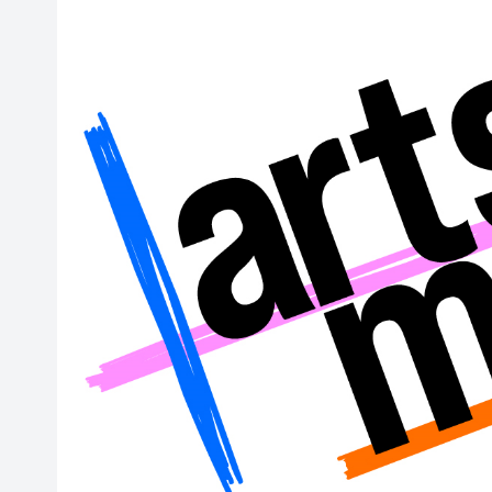
瀋陽鐵西校園閱讀活動解鎖閱
閩粵贛三地漢樂藝術家齊聚深
黎智英案｜吳良好：依法公正處
50餘位頂尖專家共話時代命題
海南澄邁文儒煥新升級 五組數
梁振英率港區全國政協委員考
2025年海南儋州以舊換新帶動消
山東26戶省屬國企去年合計營收2
瀋陽鐵西校園閱讀活動解鎖閱
閩粵贛三地漢樂藝術家齊聚深