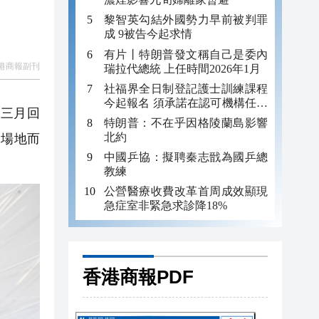
黎智英勾結外國勢力早前被判罪
成 9被告今起求情
有片丨特朗普發文稱自己是委內
港商報副刊
瑞拉代總統 上任時間2026年1月
社福界全日制登記護士訓練課程
今起報名 須承諾在認可機構任職
三月回
至少三年
特朗普：不在乎因格陵蘭島影響
北約
定場地而
中國乒協：擬聘秦志戩為國乒總
教練
公營醫療收費改革首周成效顯現
急症室非緊急求診降18%
香港商報PDF