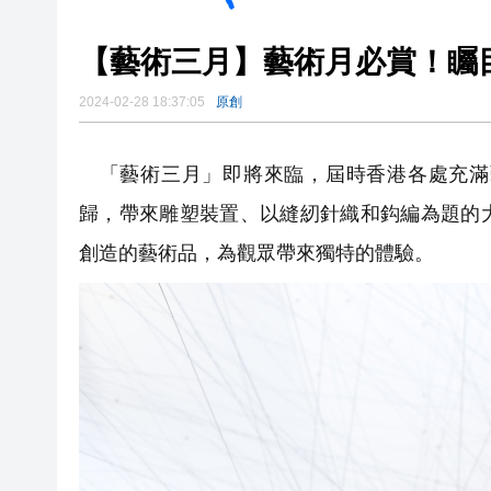
【藝術三月】藝術月必賞！矚
2024-02-28 18:37:05
原創
「藝術三月」即將來臨，屆時香港各處充滿
歸，帶來雕塑裝置、以縫紉針織和鈎編為題的
創造的藝術品，為觀眾帶來獨特的體驗。