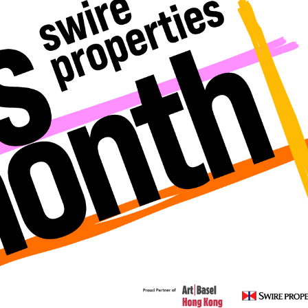
讀新玩法
圳，共奏客家文化傳承新篇章
理黎智英求情 罪證如山豈能妄想輕判
據見證文儒沉香從傳統邁向現代
察團來瓊考察
費約18億元
.58萬億 利潤總額近936億
讀新玩法
圳，共奏客家文化傳承新篇章