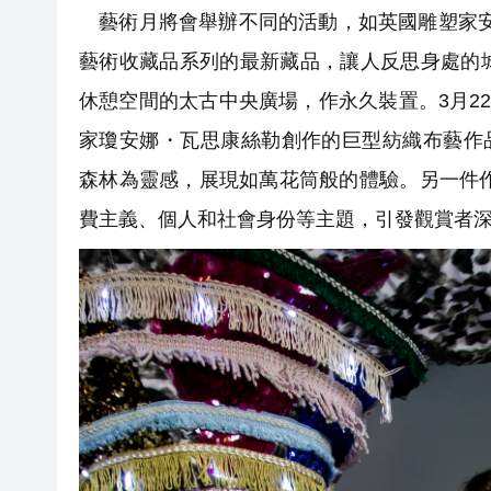
藝術月將會舉辦不同的活動，如英國雕塑家安東尼
藝術收藏品系列的最新藏品，讓人反思身處的
休憩空間的太古中央廣場，作永久裝置。3月22日
家瓊安娜・瓦思康絲勒創作的巨型紡織布藝作品，包括「Art
森林為靈感，展現如萬花筒般的體驗。另一件作品布織
費主義、個人和社會身份等主題，引發觀賞者