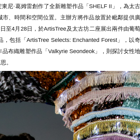
·葛姆雷創作了全新雕塑作品「SHELF II」，為太
城市、時間和空間位置。主辦方將作品放置於毗鄰提供
至4月28日，於ArtisTree及太古坊二座展出兩件由葡
isTree Selects: Enchanted Forest」，
雕塑作品「Valkyrie Seondeok」，則探討女性
深思。