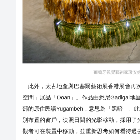
葡萄牙視覺藝術家瓊安娜·
此外，太古地產與巴塞爾藝術展香港展會再次合
空間」展品「Doan」。作品由悉尼Gadigal地
部的原住民語Yugambeh，意思為「黑暗」
別布置的窗戶，映照日間的光影移動，採用了
觀者可在裝置中移動，並重新思考如何看待過