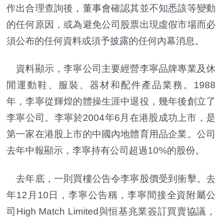
作出合理查詢後，董事會確認其並不知悉該等變動
的任何原因，或為避免公司股票出現虛假市場而必
須公布的任何資料或須予披露的任何內幕消息。
資料顯示，李寧公司主要經營李寧品牌專業及休
閒運動鞋、服裝、器材和配件產品業務。1988
年，李寧從輝煌的體操生涯中退役，幾年後創立了
李寧公司。李寧於2004年6月在港股成功上市，是
第一家在港股上市的中國內地體育用品企業。公司
去年中報顯示，李寧持有公司超過10%的股份。
去年底，一則買樓公告令李寧股價受到衝擊。去
年12月10日，李寧公告稱，李寧間接全資附屬公
司High Match Limited與恒基兆業簽訂買賣協議，