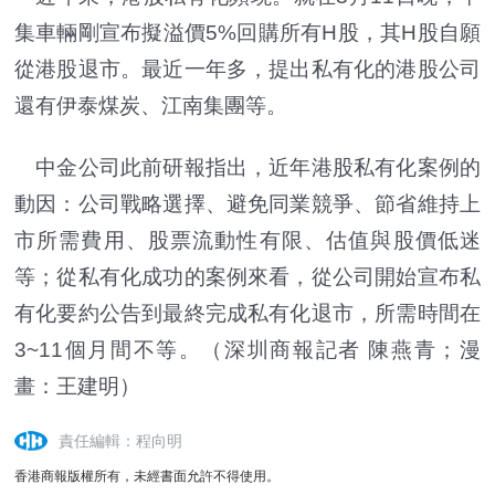
集車輛剛宣布擬溢價5%回購所有H股，其H股自願
從港股退市。最近一年多，提出私有化的港股公司
還有伊泰煤炭、江南集團等。
中金公司此前研報指出，近年港股私有化案例的
動因：公司戰略選擇、避免同業競爭、節省維持上
市所需費用、股票流動性有限、估值與股價低迷
等；從私有化成功的案例來看，從公司開始宣布私
有化要約公告到最終完成私有化退市，所需時間在
3~11個月間不等。
（深圳商報記者 陳燕青；
漫
畫：王建明
）
責任編輯：程向明
香港商報版權所有，未經書面允許不得使用。