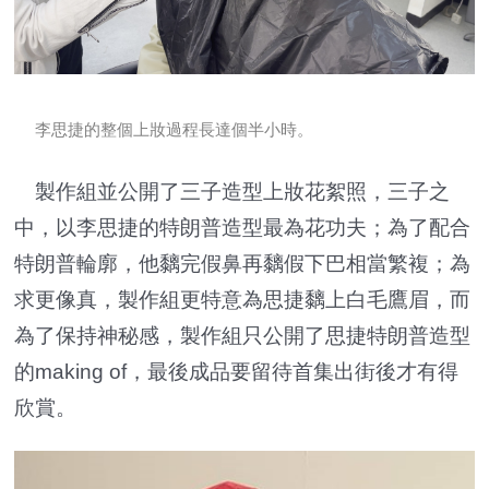
李思捷的整個上妝過程長達個半小時。
製作組並公開了三子造型上妝花絮照，三子之
中，以李思捷的特朗普造型最為花功夫；為了配合
特朗普輪廓，他黐完假鼻再黐假下巴相當繁複；為
求更像真，製作組更特意為思捷黐上白毛鷹眉，而
為了保持神秘感，製作組只公開了思捷特朗普造型
的making of，最後成品要留待首集出街後才有得
欣賞。