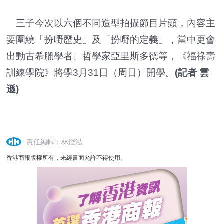
三子今次以六個不同造型拍攝節目片頭，內容主
要圍繞「扮嘢歷史」及「扮嘢的定義」，當中更會
出動古希臘學者、哲學家亞里斯多德等，《福祿壽
訓練學院》將學3月31日（周日）開學。
(記者 雲
遜)
責任編輯：林鏗泓
香港商報版權所有，未經書面允許不得使用。