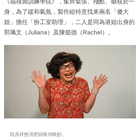
《福祿壽訓練學院》，集齊緊張、殘酷、啜核於一
身，為了緩和氣氛，製作組特意找來兩名「傻大
姐」擔任「扮工室助理」，二人是同為港姐出身的
郭珮文（Juliana）及陳懿德（Rachel）。
阮兆祥扮演肥姐唯俏唯妙。