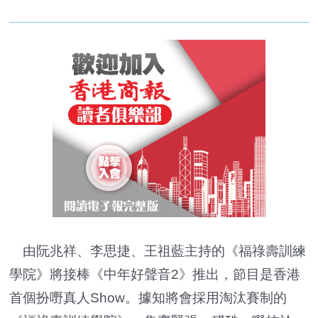
由阮兆祥、李思捷、王祖藍主持的《福祿壽訓練
學院》將接棒《中年好聲音2》推出，節目是香港
首個扮嘢真人Show。據知將會採用淘汰賽制的