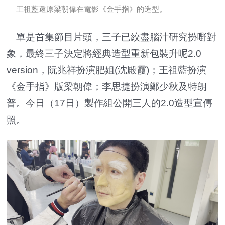
王祖藍還原梁朝偉在電影《金手指》的造型。
單是首集節目片頭，三子已絞盡腦汁研究扮嘢對
象，最終三子決定將經典造型重新包裝升呢2.0
version，阮兆祥扮演肥姐(沈殿霞)；王祖藍扮演
《金手指》版梁朝偉；李思捷扮演鄭少秋及特朗
普。今日（17日）製作組公開三人的2.0造型宣傳
照。