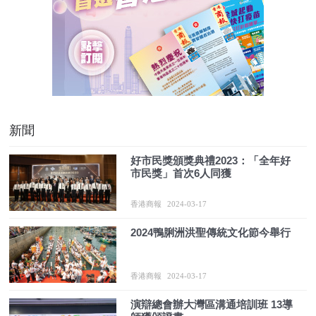
新聞
​好市民獎頒獎典禮2023：「全年好
市民獎」首次6人同獲
香港商報
2024-03-17
2024鴨脷洲洪聖傳統文化節今舉行
香港商報
2024-03-17
演辯總會辦大灣區溝通培訓班 13導