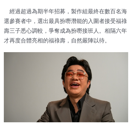
經過超過為期半年招募，製作組最終在數百名海
選參賽者中，選出最具扮嘢潛能的入圍者接受福祿
壽三子悉心調較，爭奪成為扮嘢接班人。相隔六年
才再度合體亮相的福祿壽，自然嚴陣以待。