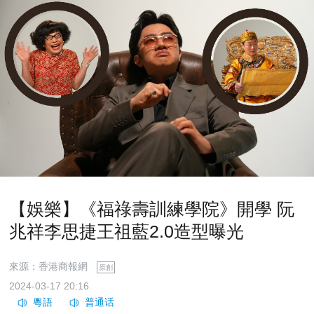
​【娛樂】《福祿壽訓練學院》開學 阮
兆祥李思捷王祖藍2.0造型曝光
來源：香港商報網
原創
2024-03-17 20:16