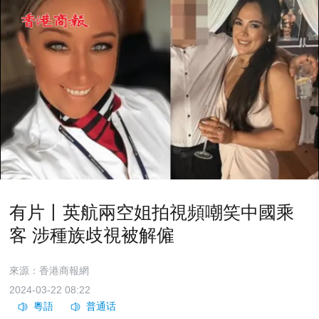
有片丨英航兩空姐拍視頻嘲笑中國乘
客 涉種族歧視被解僱
來源：香港商報網
2024-03-22 08:22