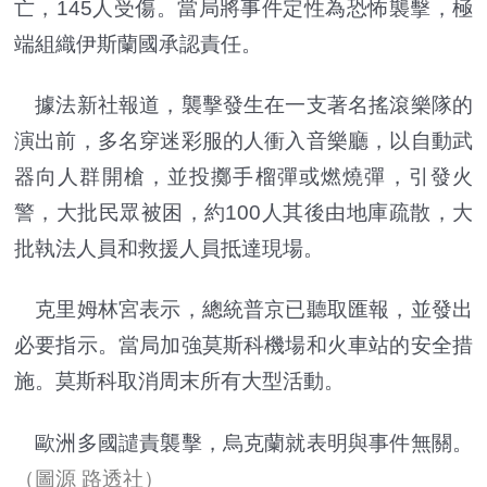
亡，145人受傷。當局將事件定性為恐怖襲擊，極
端組織伊斯蘭國承認責任。
據法新社報道，襲擊發生在一支著名搖滾樂隊的
演出前，多名穿迷彩服的人衝入音樂廳，以自動武
器向人群開槍，並投擲手榴彈或燃燒彈，引發火
警，大批民眾被困，約100人其後由地庫疏散，大
批執法人員和救援人員抵達現場。
克里姆林宮表示，總統普京已聽取匯報，並發出
必要指示。當局加強莫斯科機場和火車站的安全措
施。莫斯科取消周末所有大型活動。
歐洲多國譴責襲擊，烏克蘭就表明與事件無關。
（圖源 路透社）