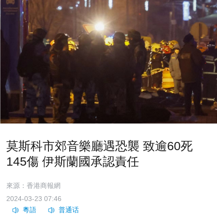
莫斯科市郊音樂廳遇恐襲 致逾60死
145傷 伊斯蘭國承認責任
來源：香港商報網
2024-03-23 07:46