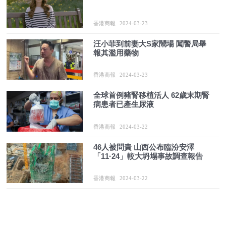
香港商報
2024-03-23
汪小菲到前妻大S家鬧場 闖警局舉
報其濫用藥物
香港商報
2024-03-23
全球首例豬腎移植活人 62歲末期腎
病患者已產生尿液
香港商報
2024-03-22
46人被問責 山西公布臨汾安澤
「11·24」較大坍塌事故調查報告
香港商報
2024-03-22