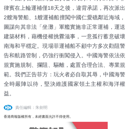
律賓在上輪運補僅18天之後，違背承諾，再次派出
2艘海警船、1艘運補船擅闖中國仁愛礁鄰近海域，
圖謀向其非法「坐灘」軍艦實施非正常運補，運送
建築材料，藉機侵權挑釁滋事，一意孤行蓄意破壞
南海和平穩定。現場菲運補船不顧中方多次勸阻警
告和航路管制，仍強行衝闖侵入。中國海警依法依
規實施規制、攔阻、驅離，處置合理合法、專業規
範。我們正告菲方：玩火者必自取其辱，中國海警
全時嚴陣以待，堅決維護國家領土主權和海洋權
益。
責任編輯：朱劍明
香港商報版權所有，未經書面允許不得使用。