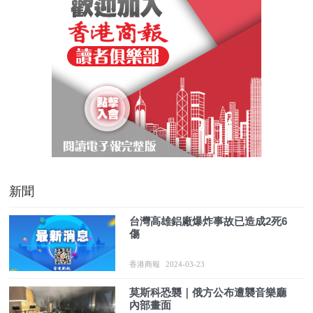
新聞
台灣高雄鋁廠爆炸事故已造成2死6
傷
香港商報
2024-03-23
莫斯科恐襲｜俄方公布遭襲音樂廳
內部畫面