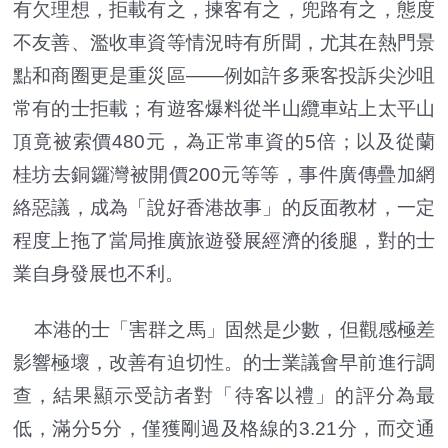
有欠理想，拒載有之，揀客有之，兜路有之，態度
不友善、濫收車資等情況時有所聞，尤其在熱門景
點和商圈更是重災區——例如許多乘客投訴尖沙咀
常有的士拒載；有遊客爆料從半山纜車站上太平山
頂竟被索價480元，為正常車資的5倍；以及從蘭
桂坊去銅鑼灣被開價200元等等，事件廣傳疊加網
絡惡議，成為「說好香港故事」的反面教材，一定
程度上拖了當局推廣旅遊發展經濟的後腿，對的士
業自身發展也不利。
本港的士「害群之馬」固然是少數，但觀感極差
影響極壞，改善有迫切性。的士業議會早前進行調
查，結果顯示受訪者對「待客以禮」的評分為最
低，滿分5分，僅獲剛過及格線的3.21分，而交通