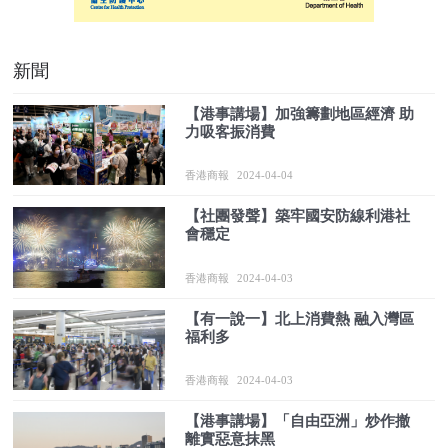
新聞
【港事講場】加強籌劃地區經濟 助
力吸客振消費
香港商報
2024-04-04
【社團發聲】築牢國安防線利港社
會穩定
香港商報
2024-04-03
【有一說一】北上消費熱 融入灣區
福利多
香港商報
2024-04-03
【港事講場】「自由亞洲」炒作撤
離實惡意抹黑