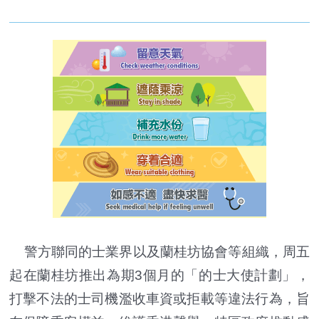
警方聯同的士業界以及蘭桂坊協會等組織，周五
起在蘭桂坊推出為期3個月的「的士大使計劃」，
打擊不法的士司機濫收車資或拒載等違法行為，旨