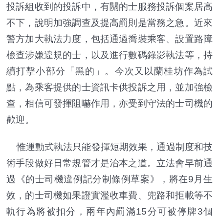
投訴組收到的投訴中，有關的士服務投訴個案居高
不下，說明加強調查及提高罰則是當務之急。近來
警方加大執法力度，包括通過喬裝乘客、設置路障
檢查涉嫌違規的士，以及進行數碼錄影執法等，持
續打擊小部分「黑的」。今次又以蘭桂坊作為試
點，為乘客提供的士資訊卡供投訴之用，並加強檢
查，相信可發揮阻嚇作用，亦受到守法的士司機的
歡迎。
惟運動式執法只能發揮短期效果，通過制度和技
術手段做好日常規管才是治本之道。立法會早前通
過《的士司機違例記分制條例草案》，將在9月生
效，的士司機如果證實濫收車費、兜路和拒載等不
軌行為將被扣分，兩年內罰滿15分可被停牌3個