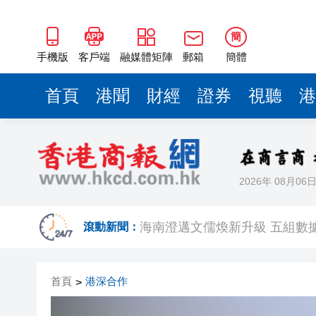
海南澄邁文儒煥新升級 五組數
梁振英率港區全國政協委員考
簡
2025年海南儋州以舊換新帶動消
手機版
客戶端
融媒體矩陣
郵箱
簡體
山東26戶省屬國企去年合計營收2
首頁
港聞
財經
證券
視聽
港
瀋陽鐵西校園閱讀活動解鎖閱
閩粵贛三地漢樂藝術家齊聚深
黎智英案｜吳良好：依法公正處
2026年 08月06
50餘位頂尖專家共話時代命題
海南澄邁文儒煥新升級 五組數
滾動新聞：
梁振英率港區全國政協委員考
首頁
港深合作
>
2025年海南儋州以舊換新帶動消
山東26戶省屬國企去年合計營收2