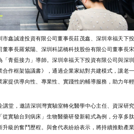
圳市鑫誠達投資有限公司董事長莊茂鑫、深圳幸福天下
司董事長羅紫陽、深圳科諾橋科技股份有限公司董事長
為「青藍接力」導師。深圳幸福天下投資有限公司與深
業合作框架協議書》，通過企業家結對共建模式，讓老
業家提供導向性、專業性、實踐性的輔導服務，助力年
暖企講堂，邀請深圳灣實驗室轉化醫學中心主任、資深研
「從實驗台到病床」生物醫藥研發新範式為例，分享多
新升級的奮鬥歷程。與會代表紛紛表示，將持續推動產