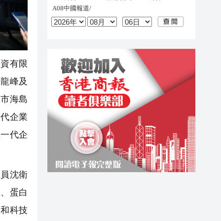
投資有限
宋龍峰及
圳市海島
一代企業
輕一代企
究員沈衛
肽、蛋白
業和科技