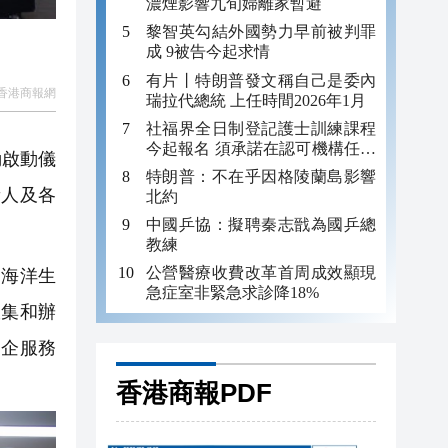
濃煙影響九旬婦離家暫避
黎智英勾結外國勢力早前被判罪
成 9被告今起求情
有片丨特朗普發文稱自己是委內
香港商報網
瑞拉代總統 上任時間2026年1月
社福界全日制登記護士訓練課程
今起報名 須承諾在認可機構任職
動啟動儀
至少三年
特朗普：不在乎因格陵蘭島影響
責人及各
北約
中國乒協：擬聘秦志戩為國乒總
教練
公營醫療收費改革首周成效顯現
、海洋生
急症室非緊急求診降18%
收集和辦
民企服務
香港商報PDF