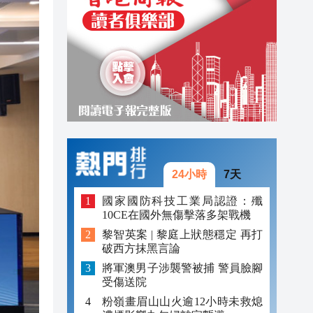
20:39
20:34
21:08
20:55
20:42
20:42
24小時
7天
20:41
國家國防科技工業局認證：殲
10CE在國外無傷擊落多架戰機
20:40
黎智英案 | 黎庭上狀態穩定 再打
20:39
破西方抹黑言論
將軍澳男子涉襲警被捕 警員臉腳
20:34
受傷送院
粉嶺畫眉山山火逾12小時未救熄