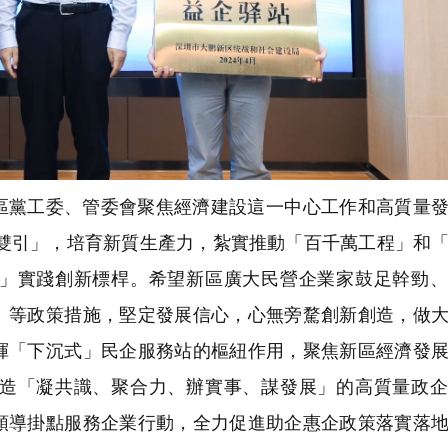
區黨工委、管委會聚焦經濟建設這一中心工作和高質量
招雙引」，培育新質生產力，紮實推動「百千萬工程」和
」實踐創新標桿。希望新區廣大民營企業家鼓足幹勁、
」等政策措施，堅定發展信心，心無旁騖創新創造，做
揮「下沉式」民企服務站的樞紐作用，聚焦新區經濟發
造「凝共識、聚合力、辦實事、謀發展」的高質量政企
領導掛點服務企業行動，全力促進助企惠企政策落實落