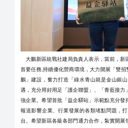
大鵬新區統戰社建局負責人表示，當前，新
首要任務,持續優化營商環境，大力開展「雙
鵬」建設，奮力打造「綠水青山就是金山銀山
遇，充分用好用足「護企聯盟」、「青藍接力
強企業。希望首批「益企驛站」示範點充分發
報送影響企業、行業發展的各類堵點問題，打
台。希望新區各級各部門通力合作，紮實開展