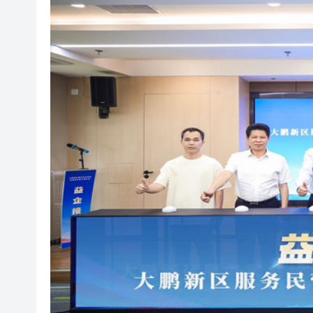
瀋陽鐵西校園閱讀活動解鎖閱
閩粵贛三地漢樂藝術家齊聚深
黎智英案｜吳良好：依法公正處
50餘位頂尖專家共話時代命題
海南澄邁文儒煥新升級 五組數
梁振英率港區全國政協委員考
2025年海南儋州以舊換新帶動消
山東26戶省屬國企去年合計營收2
瀋陽鐵西校園閱讀活動解鎖閱
閩粵贛三地漢樂藝術家齊聚深