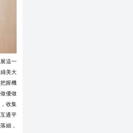
發展這一
「綠美大
把握機
大做優做
展，收集
互通平
地落細，