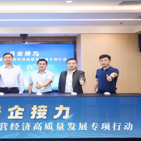
讀新玩法
圳，共奏客家文化傳承新篇章
理黎智英求情 罪證如山豈能妄想輕判
據見證文儒沉香從傳統邁向現代
察團來瓊考察
費約18億元
.58萬億 利潤總額近936億
讀新玩法
圳，共奏客家文化傳承新篇章