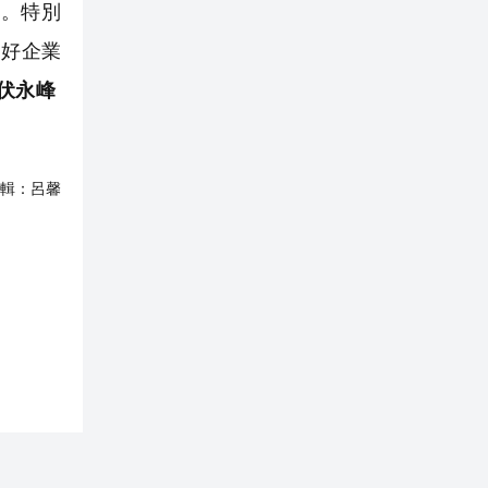
。特別
當好企業
 伏永峰
輯：
呂馨