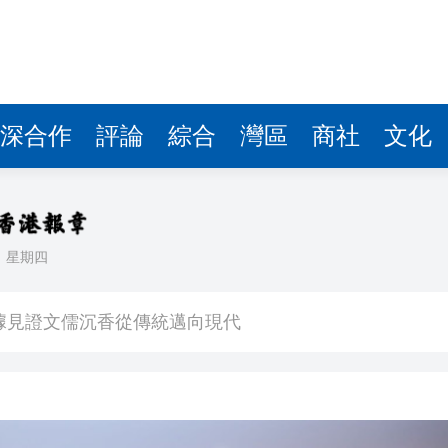
據見證文儒沉香從傳統邁向現代
察團來瓊考察
費約18億元
.58萬億 利潤總額近936億
深合作
評論
綜合
灣區
商社
文化
讀新玩法
圳，共奏客家文化傳承新篇章
理黎智英求情 罪證如山豈能妄想輕判
日
星期四
據見證文儒沉香從傳統邁向現代
察團來瓊考察
費約18億元
.58萬億 利潤總額近936億