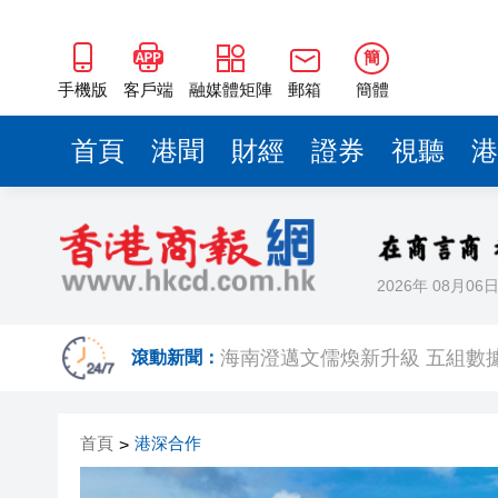
海南澄邁文儒煥新升級 五組數
梁振英率港區全國政協委員考
簡
2025年海南儋州以舊換新帶動消
手機版
客戶端
融媒體矩陣
郵箱
簡體
山東26戶省屬國企去年合計營收2
首頁
港聞
財經
證券
視聽
港
瀋陽鐵西校園閱讀活動解鎖閱
閩粵贛三地漢樂藝術家齊聚深
黎智英案｜吳良好：依法公正處
2026年 08月06
50餘位頂尖專家共話時代命題
海南澄邁文儒煥新升級 五組數
滾動新聞：
梁振英率港區全國政協委員考
首頁
港深合作
>
2025年海南儋州以舊換新帶動消
山東26戶省屬國企去年合計營收2