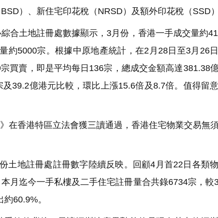
SD）、新住宅印花稅（NRSD）及額外印花稅（SSD
綜合土地註冊處數據顯示，3月份，香港一手成交量約41
量約5000宗。根據中原地產統計，在2月28日至3月26
9宗買賣，即是平均每日136宗，總成交金額高達381.38
宗及39.2億港元比較，環比上漲15.6倍及8.7倍。值得留
草案》在香港特區立法會獲三讀通過，香港住宅物業交易無
份土地註冊處註冊數字陸續反映。回顧4月首22日各類
本月迄今一手私樓及二手住宅註冊量合共錄6734宗，較
出約60.9%。