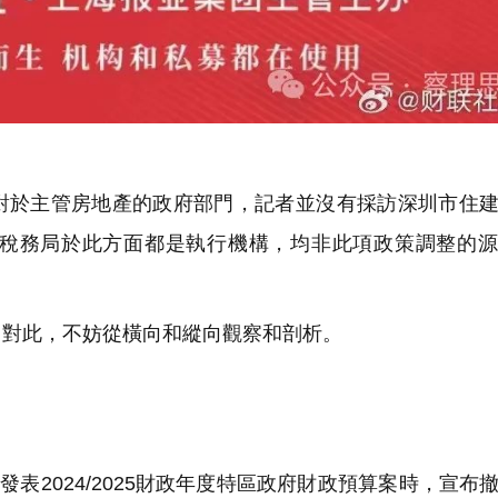
對於主管房地產的政府部門，記者並沒有採訪深圳市住
稅務局於此方面都是執行機構，均非此項政策調整的源
？對此，不妨從橫向和縱向觀察和剖析。
。
表2024/2025財政年度特區政府財政預算案時，宣布