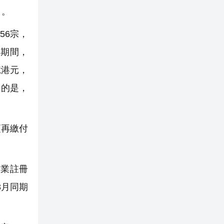
）。
56宗，
日期間，
億港元，
意的是，
須再繳付
物業註冊
3月同期