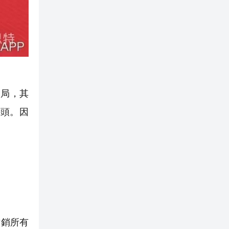
建局，其
頭。因
撤銷所有