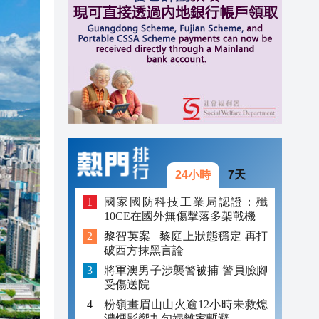
20:39
20:34
21:08
20:55
20:42
20:42
24小時
7天
20:41
國家國防科技工業局認證：殲
10CE在國外無傷擊落多架戰機
20:40
黎智英案 | 黎庭上狀態穩定 再打
破西方抹黑言論
20:39
將軍澳男子涉襲警被捕 警員臉腳
20:34
受傷送院
粉嶺畫眉山山火逾12小時未救熄
濃煙影響九旬婦離家暫避