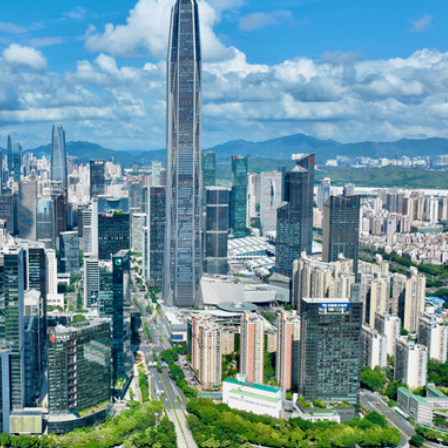
讀新玩法
圳，共奏客家文化傳承新篇章
理黎智英求情 罪證如山豈能妄想輕判
據見證文儒沉香從傳統邁向現代
察團來瓊考察
費約18億元
.58萬億 利潤總額近936億
讀新玩法
圳，共奏客家文化傳承新篇章