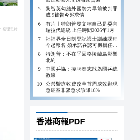
黎智英勾結外國勢力早前被判罪
成 9被告今起求情
有片丨特朗普發文稱自己是委內
：
察理思特
瑞拉代總統 上任時間2026年1月
社福界全日制登記護士訓練課程
今起報名 須承諾在認可機構任職
至少三年
特朗普：不在乎因格陵蘭島影響
北約
中國乒協：擬聘秦志戩為國乒總
教練
公營醫療收費改革首周成效顯現
急症室非緊急求診降18%
香港商報PDF