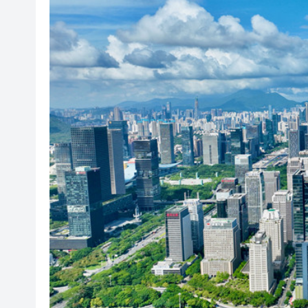
瀋陽鐵西校園閱讀活動解鎖閱
閩粵贛三地漢樂藝術家齊聚深
黎智英案｜吳良好：依法公正處
50餘位頂尖專家共話時代命題
海南澄邁文儒煥新升級 五組數
梁振英率港區全國政協委員考
2025年海南儋州以舊換新帶動消
山東26戶省屬國企去年合計營收2
瀋陽鐵西校園閱讀活動解鎖閱
閩粵贛三地漢樂藝術家齊聚深