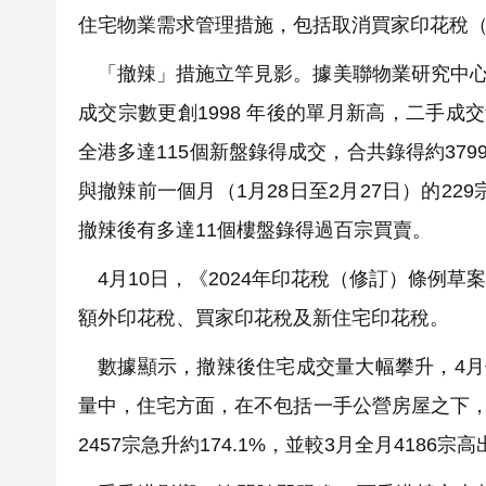
住宅物業需求管理措施，包括取消買家印花稅（B
「撤辣」措施立竿見影。據美聯物業研究中心
成交宗數更創1998 年後的單月新高，二手成交
全港多達115個新盤錄得成交，合共錄得約379
與撤辣前一個月（1月28日至2月27日）的229
撤辣後有多達11個樓盤錄得過百宗買賣。
4月10日，《2024年印花稅（修訂）條例
額外印花稅、買家印花稅及新住宅印花稅。
數據顯示，撤辣後住宅成交量大幅攀升，4月
量中，住宅方面，在不包括一手公營房屋之下，
2457宗急升約174.1%，並較3月全月4186宗高