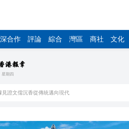
據見證文儒沉香從傳統邁向現代
察團來瓊考察
費約18億元
.58萬億 利潤總額近936億
深合作
評論
綜合
灣區
商社
文化
讀新玩法
圳，共奏客家文化傳承新篇章
理黎智英求情 罪證如山豈能妄想輕判
日
星期四
據見證文儒沉香從傳統邁向現代
察團來瓊考察
費約18億元
.58萬億 利潤總額近936億