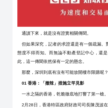
通讀下來，就是沒有證實相關傳聞。
但如果深究，記者的求證還是有一個疏漏。
態度不得而知。而無論不動產登記中心，還是
此，這一傳聞依然保有一定的懸念。
那麼，深圳到底有沒有可能放開樓市限購呢
0
1
香港：
「
撤辣
」
措施立竿見影
一水之隔的香港，乾脆徹底地打響了第一槍
2月28日，香港特區政府財政司司長陳茂波在發