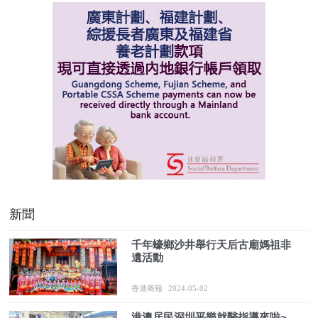
新聞
千年蠔鄉沙井舉行天后古廟媽祖非
遺活動
香港商報
2024-05-02
港澳居民深圳平樂就醫指導來啦~