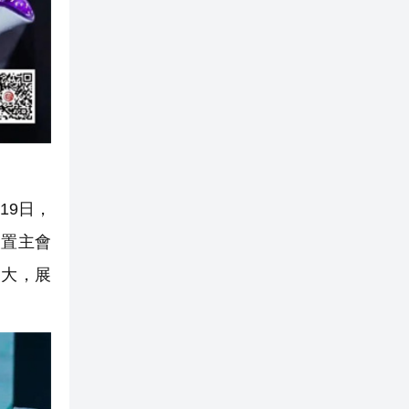
19日，
設置主會
更大，展