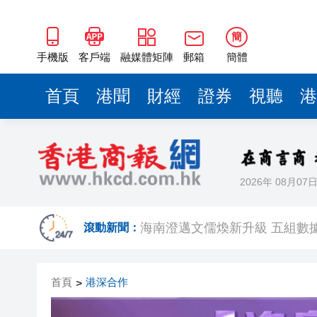
海南澄邁文儒煥新升級 五組數
梁振英率港區全國政協委員考
簡
2025年海南儋州以舊換新帶動消
手機版
客戶端
融媒體矩陣
郵箱
簡體
山東26戶省屬國企去年合計營收2
首頁
港聞
財經
證券
視聽
港
瀋陽鐵西校園閱讀活動解鎖閱
閩粵贛三地漢樂藝術家齊聚深
黎智英案｜吳良好：依法公正處
2026年 08月07
50餘位頂尖專家共話時代命題
海南澄邁文儒煥新升級 五組數
滾動新聞：
梁振英率港區全國政協委員考
首頁
港深合作
>
2025年海南儋州以舊換新帶動消
山東26戶省屬國企去年合計營收2