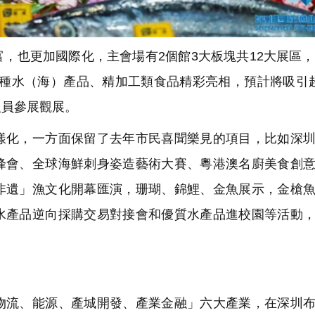
也更加國際化，主會場有2個館3大板塊共12大展區，
00種水（海）產品、精加工類食品精彩亮相，預計將吸引
人員參展觀展。
化，一方面保留了去年市民喜聞樂見的項目，比如深圳
峰會、全球海鮮刺身姿造藝術大賽、粵港澳名廚美食創
非遺」漁文化開幕匯演，珊瑚、錦鯉、金魚展示，金槍
水產品逆向採購交易對接會和優質水產品進校園等活動
流、能源、產城開發、產業金融」六大產業，在深圳布