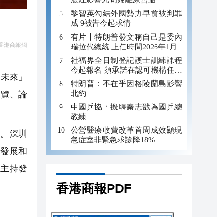
黎智英勾結外國勢力早前被判罪
成 9被告今起求情
有片丨特朗普發文稱自己是委內
香港商報網
瑞拉代總統 上任時間2026年1月
社福界全日制登記護士訓練課程
今起報名 須承諾在認可機構任職
向未來」
至少三年
特朗普：不在乎因格陵蘭島影響
北約
展覽、論
中國乒協：擬聘秦志戩為國乒總
教練
公營醫療收費改革首周成效顯現
況。深圳
急症室非緊急求診降18%
量發展和
才主持發
香港商報PDF