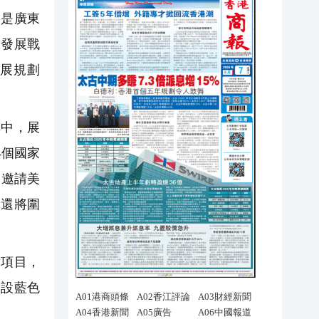
是廣東
大發展戰
展規劃
其中，展
4個國家
，邀請美
，還將圍
項目，
建設藍色