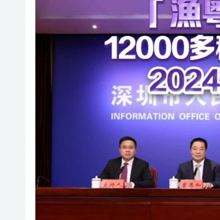
瀋陽鐵西校園閱讀活動解鎖閱
閩粵贛三地漢樂藝術家齊聚深
黎智英案｜吳良好：依法公正處
50餘位頂尖專家共話時代命題
海南澄邁文儒煥新升級 五組數
梁振英率港區全國政協委員考
2025年海南儋州以舊換新帶動消
山東26戶省屬國企去年合計營收2
瀋陽鐵西校園閱讀活動解鎖閱
閩粵贛三地漢樂藝術家齊聚深