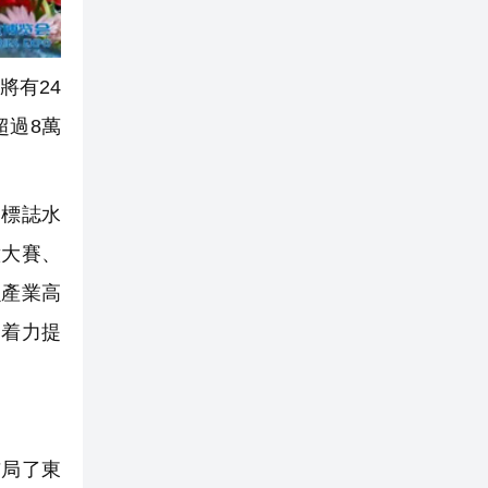
將有24
超過8萬
標誌水
意大賽、
魚產業高
，着力提
局了東