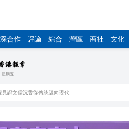
據見證文儒沉香從傳統邁向現代
察團來瓊考察
費約18億元
.58萬億 利潤總額近936億
深合作
評論
綜合
灣區
商社
文化
讀新玩法
圳，共奏客家文化傳承新篇章
理黎智英求情 罪證如山豈能妄想輕判
日
星期五
據見證文儒沉香從傳統邁向現代
察團來瓊考察
費約18億元
.58萬億 利潤總額近936億