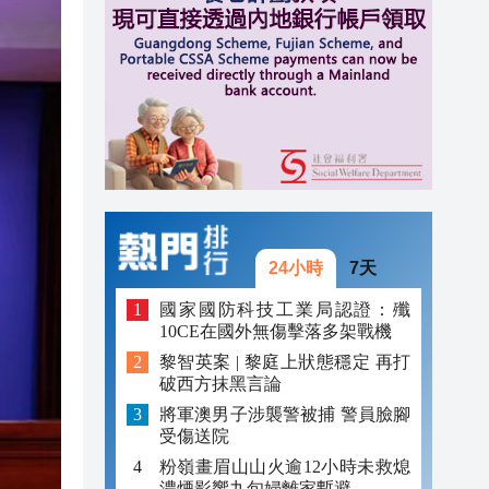
20:39
20:34
21:08
20:55
20:42
20:42
24小時
7天
20:41
國家國防科技工業局認證：殲
10CE在國外無傷擊落多架戰機
20:40
黎智英案 | 黎庭上狀態穩定 再打
破西方抹黑言論
20:39
將軍澳男子涉襲警被捕 警員臉腳
20:34
受傷送院
粉嶺畫眉山山火逾12小時未救熄
濃煙影響九旬婦離家暫避