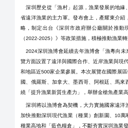
深圳歷史從「漁村」起源，漁業發展的地緣、
省遠洋漁業的主力軍。發布會上，產耀東介紹
略，制定出台《深圳市政府辦公廳關於推動
（2022-2025）》等政策措施，積極推動漁
2024深圳漁博會延續去年漁博會「漁粵向
覽方面設置了遠洋與國際合作、近岸漁業與現代
和地區近500家企業參展。本次展覽在國際展
國、俄羅斯、加拿大、墨西哥、阿根廷、馬來
繞「提升漁業新質生產力」，舉辦金槍魚產業
深圳將以漁博會為契機，大力實施國家遠洋漁
加快推動深圳現代漁業（種業）創新園、10
種業高地和「藍色糧倉」，不斷夯實深圳漁業