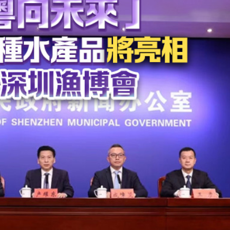
讀新玩法
圳，共奏客家文化傳承新篇章
理黎智英求情 罪證如山豈能妄想輕判
據見證文儒沉香從傳統邁向現代
察團來瓊考察
費約18億元
.58萬億 利潤總額近936億
讀新玩法
圳，共奏客家文化傳承新篇章