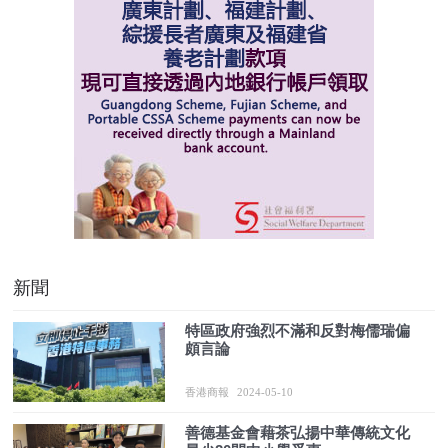
新聞
特區政府強烈不滿和反對梅儒瑞偏
頗言論
香港商報
2024-05-10
善德基金會藉茶弘揚中華傳統文化