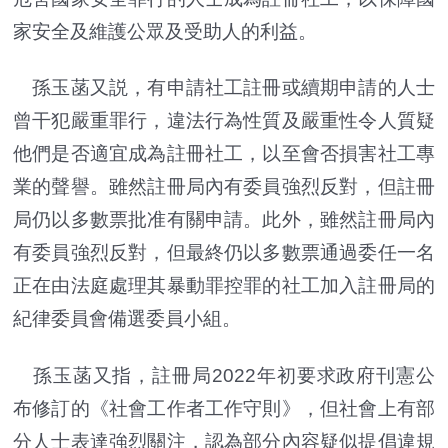
家安全及維護公眾及受助人的利益。
孫玉菡又説，有申請社工註冊或續期申請的人士
曾干犯嚴重罪行，違法行為性質及嚴重性令人質疑
他們是否適宜成為註冊社工，以至會否損害社工專
業的聲譽。雖然註冊局內有委員強烈反對，但註冊
局仍以多數票批准有關申請。此外，雖然註冊局內
有委員強烈反對，但最終仍以多數票通過委任一名
正在由法庭處理其暴動罪控罪的社工加入註冊局的
紀律委員會備選委員小組。
孫玉菡又指，註冊局2022年初要求政府刊憲公
布修訂的《社會工作者工作守則》，但社會上有部
分人士表達強烈關注，認為部分內容疑似提倡違規