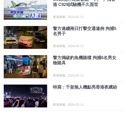
港 C929試驗機不久面世
香港商報
2024-05-12
警方連續兩日打擊交通違例 拘捕5
名男子
香港商報
2024-05-12
警方搗破釣魚機賭檔 拘捕6名男女
檢賭具
香港商報
2024-05-12
特寫：千架無人機點亮香港夜繽紛
香港商報
2024-05-11