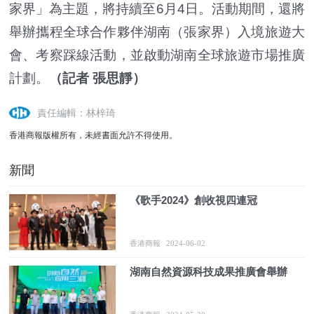
家界」為主題，將持續至6月4日。活動期間，還將
舉辦攜程全球合作夥伴湖南（張家界）入境旅遊大
會、考察踩線活動，並啟動湖南全球旅遊市場推廣
計劃。
（記者 張思靜）
責任編輯：林梓琦
香港商報版權所有，未經書面允許不得使用。
新聞
《歌手2024》創收視四連冠
香港商報
2024-06-02
湖南自然資源科技成果推廣會舉辦