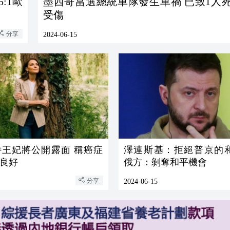
:1歐
墨西哥當選總統車隊發生車禍 已致1人
受傷
分享
2024-06-15
特王妃將公開露面 稱癌症
澤連斯基：拒絕普京的
良好
俄方：剝奪和平機會
分享
2024-06-15