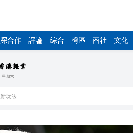
讀新玩法
圳，共奏客家文化傳承新篇章
理黎智英求情 罪證如山豈能妄想輕判
深合作
評論
綜合
灣區
商社
文化
據見證文儒沉香從傳統邁向現代
察團來瓊考察
費約18億元
日
星期六
.58萬億 利潤總額近936億
讀新玩法
圳，共奏客家文化傳承新篇章
理黎智英求情 罪證如山豈能妄想輕判