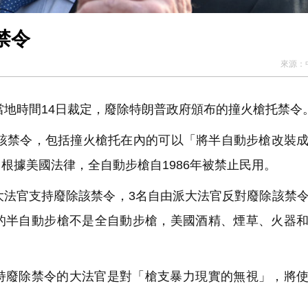
禁令
來源：
當地時間14日裁定，廢除特朗普政府頒布的撞火槍托禁令
據該禁令，包括撞火槍托在內的可以「將半自動步槍改裝
根據美國法律，全自動步槍自1986年被禁止民用。
大法官支持廢除該禁令，3名自由派大法官反對廢除該禁
的半自動步槍不是全自動步槍，美國酒精、煙草、火器
持廢除禁令的大法官是對「槍支暴力現實的無視」，將