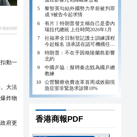
黎智英勾結外國勢力早前被判罪
成 9被告今起求情
有片丨特朗普發文稱自己是委內
中國新聞網
瑞拉代總統 上任時間2026年1月
社福界全日制登記護士訓練課程
今起報名 須承諾在認可機構任職
。
至少三年
特朗普：不在乎因格陵蘭島影響
北約
成扣動一
中國乒協：擬聘秦志戩為國乒總
教練
公營醫療收費改革首周成效顯現
令。大法
急症室非緊急求診降18%
和爆炸物
香港商報PDF
使政府更