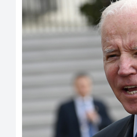
海南澄邁文儒煥新升級 五組數
梁振英率港區全國政協委員考
2025年海南儋州以舊換新帶動消
山東26戶省屬國企去年合計營收2
瀋陽鐵西校園閱讀活動解鎖閱
閩粵贛三地漢樂藝術家齊聚深