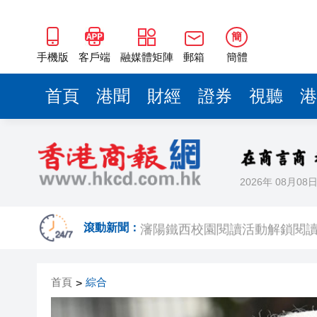
瀋陽鐵西校園閱讀活動解鎖閱
閩粵贛三地漢樂藝術家齊聚深
簡
黎智英案｜吳良好：依法公正處
手機版
客戶端
融媒體矩陣
郵箱
簡體
50餘位頂尖專家共話時代命題
首頁
港聞
財經
證券
視聽
港
海南澄邁文儒煥新升級 五組數
梁振英率港區全國政協委員考
2025年海南儋州以舊換新帶動消
2026年 08月08
山東26戶省屬國企去年合計營收2
瀋陽鐵西校園閱讀活動解鎖閱
滾動新聞：
閩粵贛三地漢樂藝術家齊聚深
首頁
綜合
>
黎智英案｜吳良好：依法公正處
50餘位頂尖專家共話時代命題