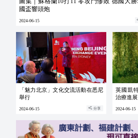
圖集｜蘇格蘭10打11 零攻門慘敗 德國大勝5
國盃響頭炮
2024-06-15
「魅力北京」文化交流活動在悉尼
英國凱
舉行
治療進展
分享
2024-06-15
2024-06-15