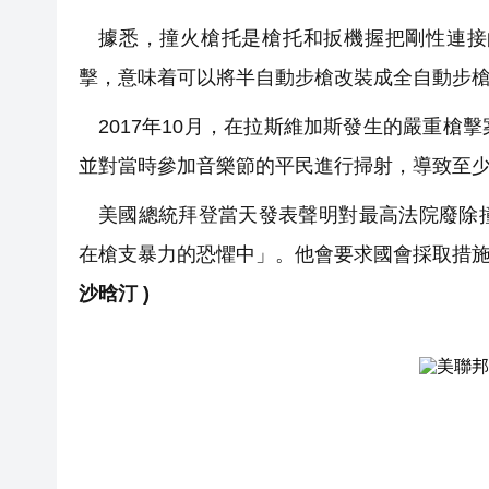
據悉，撞火槍托是槍托和扳機握把剛性連接
擊，意味着可以將半自動步槍改裝成全自動步
2017年10月，在拉斯維加斯發生的嚴重
並對當時參加音樂節的平民進行掃射，導致至少
美國總統拜登當天發表聲明對最高法院廢除
在槍支暴力的恐懼中」。他會要求國會採取措
沙晗汀 )