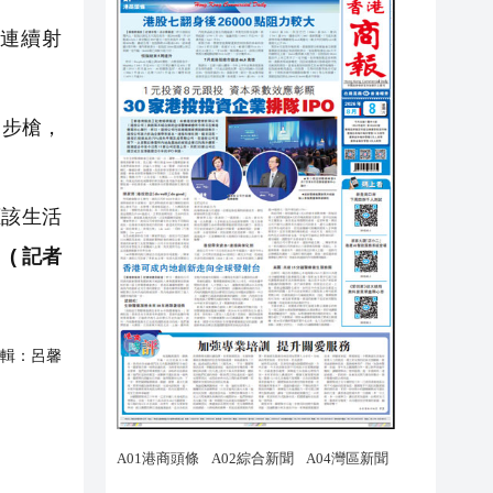
連續射
動步槍，
應該生活
。
( 記者
輯：
呂馨