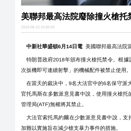
美聯邦最高法院廢除撞火槍托
2024-06-15 10:00:43
中新社華盛頓6月14日電
美國聯邦最高法院
特朗普政府2018年頒布撞火槍托禁令。根
次扳機即可連續射擊」的機械配件被禁止使用。
在當天的裁決中，9名大法官中的6名保守派
官托馬斯在多數派意見書中說，使用撞火槍托
管理局(ATF)無權將其禁止。
大法官索托馬約爾在少數派意見書中說，支
加難以實施旨在減少槍支暴力事件的措施。