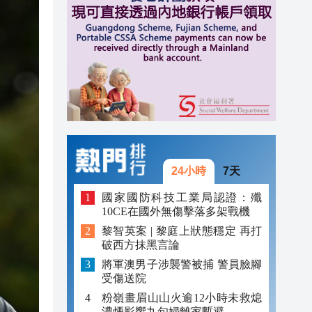
20:42
20:42
20:41
20:40
20:39
20:34
24小時
7天
國家國防科技工業局認證：殲
10CE在國外無傷擊落多架戰機
黎智英案 | 黎庭上狀態穩定 再打
破西方抹黑言論
將軍澳男子涉襲警被捕 警員臉腳
受傷送院
粉嶺畫眉山山火逾12小時未救熄
濃煙影響九旬婦離家暫避