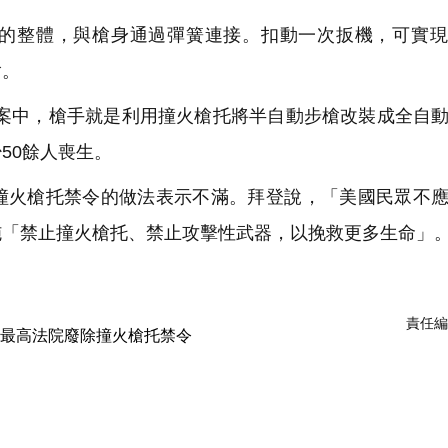
的整體，與槍身通過彈簧連接。扣動一次扳機，可實現
槍。
槍擊案中，槍手就是利用撞火槍托將半自動步槍改裝成全自
50餘人喪生。
撞火槍托禁令的做法表示不滿。拜登說，「美國民眾不
施「禁止撞火槍托、禁止攻擊性武器，以挽救更多生命」
責任編