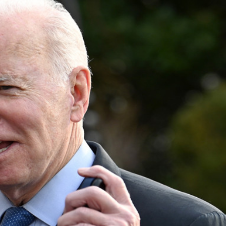
據見證文儒沉香從傳統邁向現代
察團來瓊考察
費約18億元
.58萬億 利潤總額近936億
讀新玩法
圳，共奏客家文化傳承新篇章