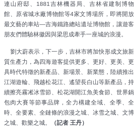
連山府邸、1881吉林機器局、吉林省建制博物
館、原省城水廠博物館等4家文博場所，即將開放
最文藝的車站—吉海鐵路總站遺址博物館，讓遊客
朋友們體驗林徽因與梁思成牽手一座城的浪漫。
劉大蔚表示，下一步，吉林市將加快形成文旅新
質生產力，為四海遊客提供更多、更好、更美、更
具時代特徵的新產品、新場景、新業態，陸續推出
江湖遊輪、飛越松花江、遙望長白山等新產品，持
續擦亮霧凇冰雪節、松花湖開江魚美食節、世界鍋
包肉大賽等節事品牌，全力構建全域、全季、全
時、全要素、全鏈條的浪漫之城、冰雪之城、文博
之城、歡樂之城。
（記者 王丹）