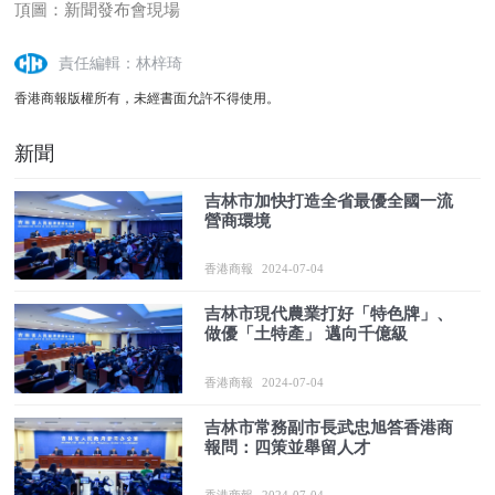
頂圖：新聞發布會現場
責任編輯：林梓琦
香港商報版權所有，未經書面允許不得使用。
新聞
吉林市加快打造全省最優全國一流
營商環境
香港商報
2024-07-04
吉林市現代農業打好「特色牌」、
做優「土特產」 邁向千億級
香港商報
2024-07-04
吉林市常務副市長武忠旭答香港商
報問：四策並舉留人才
香港商報
2024-07-04