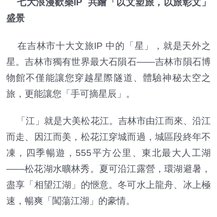
七大浪漫歡樂IP 共繪「以文塑旅，以旅彰文」
盛景
在吉林市十大文旅IP 中的「星」，就是天外之
星。吉林市獨有世界最大石隕石——吉林市隕石博
物館不僅能讓您穿越星際隧道、體驗神秘太空之
旅，更能讓您「手可摘星辰」。
「江」就是大美松花江。吉林市由江而來、沿江
而走、因江而美，松花江穿城而過，城區段終年不
凍，四季暢遊，555平方公里、東北最大人工湖
——松花湖水曠林秀。夏可沿江露營，環湖避暑，
盡享「相望江湖」的愜意。冬可水上龍舟、冰上極
速，暢爽「闖蕩江湖」的豪情。