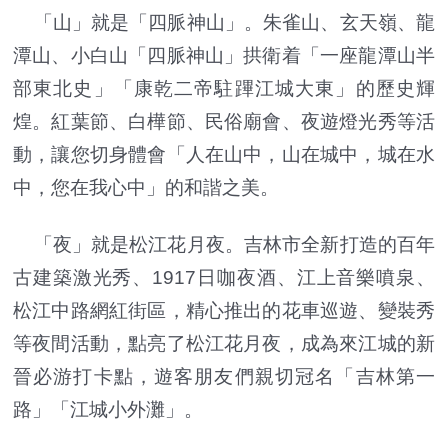
「山」就是「四脈神山」。朱雀山、玄天嶺、龍
潭山、小白山「四脈神山」拱衛着「一座龍潭山半
部東北史」「康乾二帝駐蹕江城大東」的歷史輝
煌。紅葉節、白樺節、民俗廟會、夜遊燈光秀等活
動，讓您切身體會「人在山中，山在城中，城在水
中，您在我心中」的和諧之美。
「夜」就是松江花月夜。吉林市全新打造的百年
古建築激光秀、1917日咖夜酒、江上音樂噴泉、
松江中路網紅街區，精心推出的花車巡遊、變裝秀
等夜間活動，點亮了松江花月夜，成為來江城的新
晉必游打卡點，遊客朋友們親切冠名「吉林第一
路」「江城小外灘」。