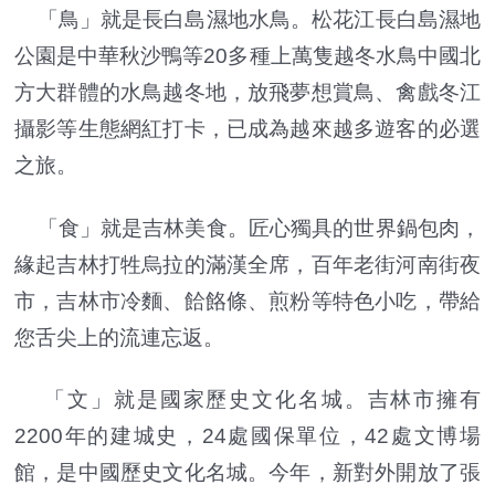
「鳥」就是長白島濕地水鳥。松花江長白島濕地
公園是中華秋沙鴨等20多種上萬隻越冬水鳥中國北
方大群體的水鳥越冬地，放飛夢想賞鳥、禽戲冬江
攝影等生態網紅打卡，已成為越來越多遊客的必選
之旅。
「食」就是吉林美食。匠心獨具的世界鍋包肉，
緣起吉林打牲烏拉的滿漢全席，百年老街河南街夜
市，吉林市冷麵、餄餎條、煎粉等特色小吃，帶給
您舌尖上的流連忘返。
「文」就是國家歷史文化名城。吉林市擁有
2200年的建城史，24處國保單位，42處文博場
館，是中國歷史文化名城。今年，新對外開放了張