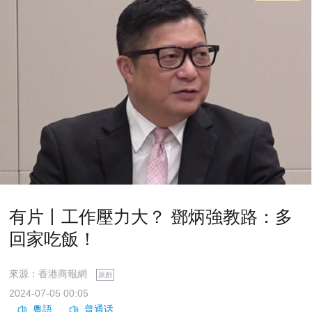
有片丨工作壓力大？ 鄧炳強教路：多
回家吃飯！
來源：香港商報網
原創
2024-07-05 00:05