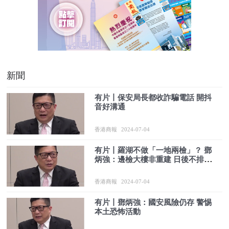
新聞
有片丨保安局長都收詐騙電話 開抖
音好溝通
香港商報
2024-07-04
有片丨羅湖不做「一地兩檢」？ 鄧
炳強：邊檢大樓非重建 日後不排除
可能性
香港商報
2024-07-04
有片丨鄧炳強：國安風險仍存 警惕
本土恐怖活動