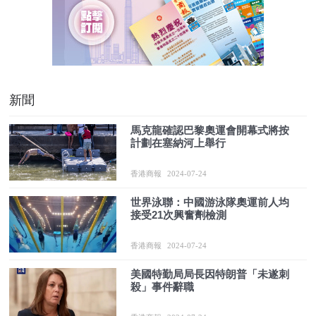
新聞
馬克龍確認巴黎奧運會開幕式將按
計劃在塞納河上舉行
香港商報
2024-07-24
世界泳聯：中國游泳隊奧運前人均
接受21次興奮劑檢測
香港商報
2024-07-24
美國特勤局局長因特朗普「未遂刺
殺」事件辭職