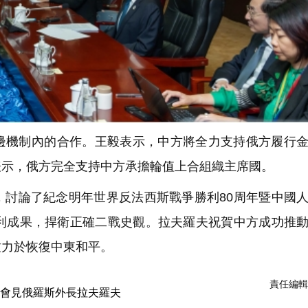
機制內的合作。王毅表示，中方將全力支持俄方履行金
表示，俄方完全支持中方承擔輪值上合組織主席國。
討論了紀念明年世界反法西斯戰爭勝利80周年暨中國
勝利成果，捍衛正確二戰史觀。拉夫羅夫祝賀中方成功推
致力於恢復中東和平。
責任編輯