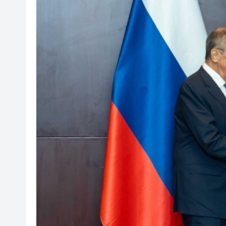
瀋陽鐵西校園閱讀活動解鎖閱
閩粵贛三地漢樂藝術家齊聚深
黎智英案｜吳良好：依法公正處
50餘位頂尖專家共話時代命題
海南澄邁文儒煥新升級 五組數
梁振英率港區全國政協委員考
2025年海南儋州以舊換新帶動消
山東26戶省屬國企去年合計營收2
瀋陽鐵西校園閱讀活動解鎖閱
閩粵贛三地漢樂藝術家齊聚深