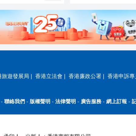
港旅遊發展局
|
香港立法會
|
香港廉政公署
|
香港申訴專
-
聯絡我們
-
版權聲明
-
法律聲明
-
廣告服務
-
網上訂報
-