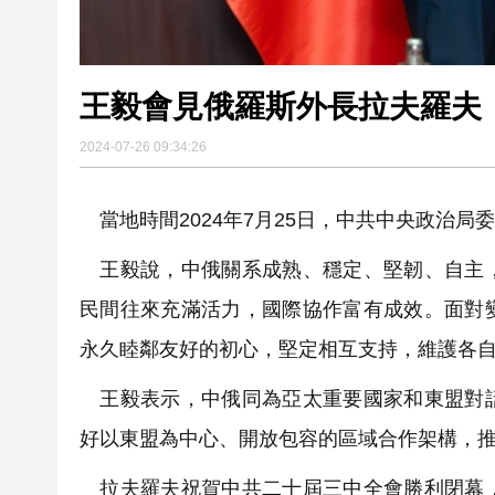
王毅會見俄羅斯外長拉夫羅夫
2024-07-26 09:34:26
當地時間2024年7月25日，中共中央政治
王毅說，中俄關系成熟、穩定、堅韌、自主，
民間往來充滿活力，國際協作富有成效。面對
永久睦鄰友好的初心，堅定相互支持，維護各
王毅表示，中俄同為亞太重要國家和東盟對話
好以東盟為中心、開放包容的區域合作架構，
拉夫羅夫祝賀中共二十屆三中全會勝利閉幕，