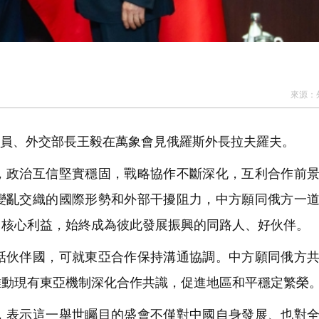
來源：
局委員、外交部長王毅在萬象會見俄羅斯外長拉夫羅夫。
政治互信堅實穩固，戰略協作不斷深化，互利合作前景
變亂交織的國際形勢和外部干擾阻力，中方願同俄方一
自核心利益，始終成為彼此發展振興的同路人、好伙伴。
伙伴國，可就東亞合作保持溝通協調。中方願同俄方共
推動現有東亞機制深化合作共識，促進地區和平穩定繁榮
表示這一舉世矚目的盛會不僅對中國自身發展、也對全