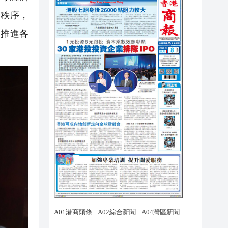
際秩序，
，推進各