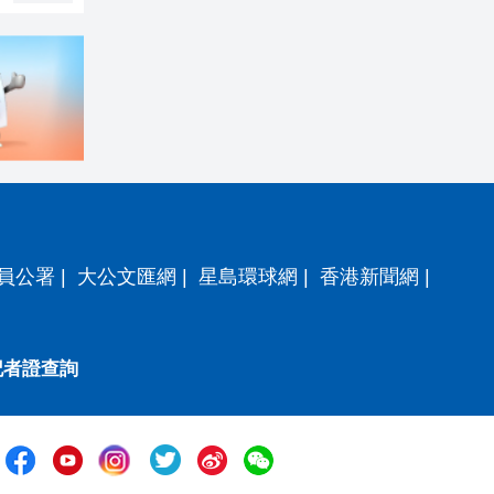
員公署
|
大公文匯網
|
星島環球網
|
香港新聞網
|
記者證查詢