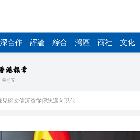
據見證文儒沉香從傳統邁向現代
察團來瓊考察
費約18億元
.58萬億 利潤總額近936億
深合作
評論
綜合
灣區
商社
文化
讀新玩法
圳，共奏客家文化傳承新篇章
理黎智英求情 罪證如山豈能妄想輕判
日
星期五
據見證文儒沉香從傳統邁向現代
察團來瓊考察
費約18億元
.58萬億 利潤總額近936億