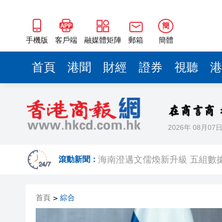
海南澄邁文儒煥新升級 五組數
梁振英率港區全國政協委員考
簡
2025年海南儋州以舊換新帶動消
手機版
客戶端
融媒體矩陣
郵箱
簡體
山東26戶省屬國企去年合計營收2
首頁
港聞
財經
證券
視聽
港
瀋陽鐵西校園閱讀活動解鎖閱
閩粵贛三地漢樂藝術家齊聚深
黎智英案｜吳良好：依法公正處
2026年 08月07
50餘位頂尖專家共話時代命題
海南澄邁文儒煥新升級 五組數
滾動新聞：
梁振英率港區全國政協委員考
首頁
綜合
>
2025年海南儋州以舊換新帶動消
山東26戶省屬國企去年合計營收2