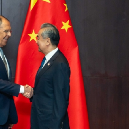
讀新玩法
圳，共奏客家文化傳承新篇章
理黎智英求情 罪證如山豈能妄想輕判
據見證文儒沉香從傳統邁向現代
察團來瓊考察
費約18億元
.58萬億 利潤總額近936億
讀新玩法
圳，共奏客家文化傳承新篇章