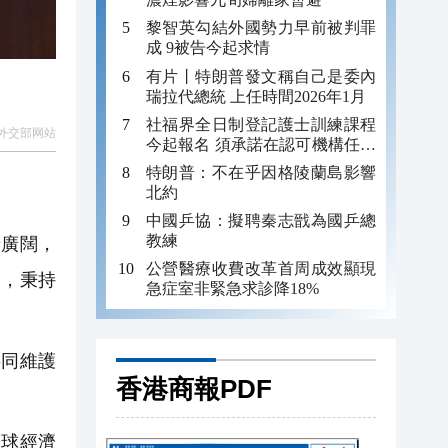
黎智英勾結外國勢力早前被判罪
成 9被告今起求情
有片丨特朗普發文稱自己是委內
瑞拉代總統 上任時間2026年1月
社福界全日制登記護士訓練課程
外交部网站
今起報名 須承諾在認可機構任職
至少三年
特朗普：不在乎因格陵蘭島影響
北約
中國乒協：擬聘秦志戩為國乒總
教練
廣闊，
公營醫療收費改革首周成效顯現
道，秉持
急症室非緊急求診降18%
同維護
香港商報PDF
。
球經濟