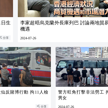
1日生
李家超晤烏克蘭外長庫列巴 討論兩地貿
機遇
分享
2024-07-26
反賭博行動 拘11人檢
警方旺角打擊非法勞工 拘
男女
分享
2024-07-26