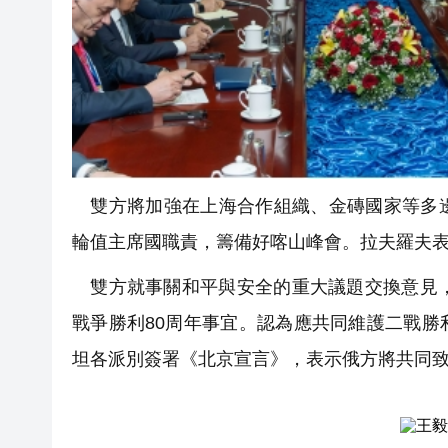
雙方將加強在上海合作組織、金磚國家等多邊
輪值主席國職責，籌備好喀山峰會。拉夫羅夫
雙方就事關和平與安全的重大議題交換意見，
戰爭勝利80周年事宜。認為應共同維護二戰
坦各派別簽署《北京宣言》，表示俄方將共同