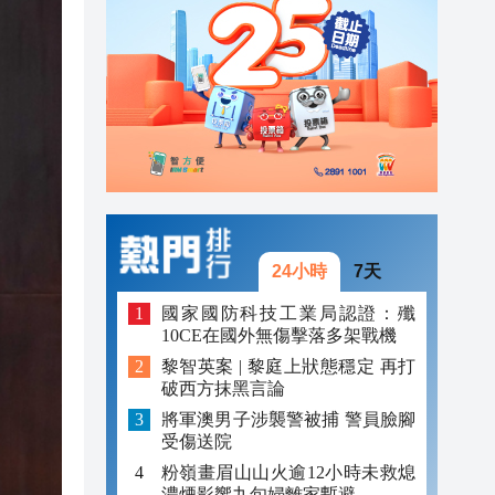
20:39
20:34
21:08
20:55
20:42
20:42
24小時
7天
20:41
國家國防科技工業局認證：殲
10CE在國外無傷擊落多架戰機
20:40
黎智英案 | 黎庭上狀態穩定 再打
破西方抹黑言論
20:39
將軍澳男子涉襲警被捕 警員臉腳
20:34
受傷送院
粉嶺畫眉山山火逾12小時未救熄
濃煙影響九旬婦離家暫避