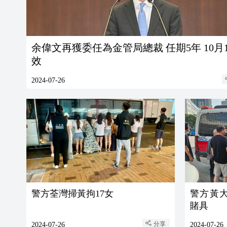
余偉文再獲委任為金管局總裁 任期5年 10月
效
2024-07-26
警方荃灣掃黃拘17女
警方黃大仙
賭具
分享
2024-07-26
2024-07-26