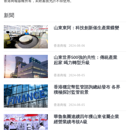
香港商報版權所有，未經書面允許不得使用。
新聞
山東東阿：科技創新催生產業蝶變
香港商報
2024-08-06
山東世界500強的共性：傳統產業
起家 竭力轉型升級
香港商報
2024-08-05
香港穩定幣監管諮詢總結發布 各界
積極探討監管前景
香港商報
2024-08-05
華魯集團連續四年獲山東省屬企業
經營業績考核A級