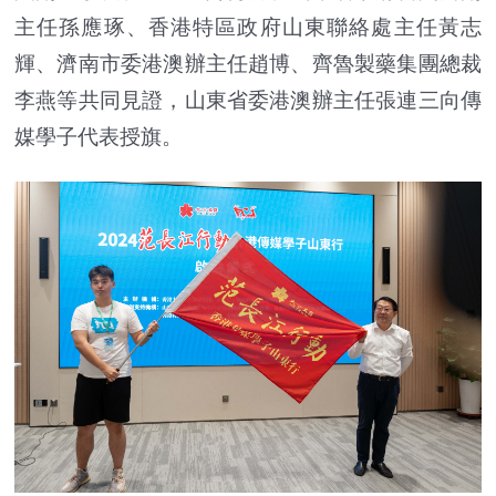
主任孫應琢、香港特區政府山東聯絡處主任黃志
輝、濟南市委港澳辦主任趙博、齊魯製藥集團總裁
李燕等共同見證，山東省委港澳辦主任張連三向傳
媒學子代表授旗。