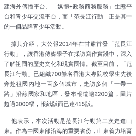
建海外傳播平台、「媒體+政務商務服務」生態平
台和青少年交流平台，而「范長江行動」正是其中
的一個品牌青少年活動。
據其介紹，大公報2014年在甘肅首發「范長江
行動」，讓香港傳媒學子在採訪寫作實踐中，深入
了解祖國的歷史文化和現實國情。截至目前，「范
長江行動」已組織700餘名香港大專院校學生先後
奔赴祖國內地一百多個城市，走訪多個「一帶一
路」沿線國家和地區，發布報道逾2200篇，圖片
超過3000幅，報紙版面已達415版。
他表示，本次活動是范長江行動第二次走進山
東。作為中國東部沿海的重要省份，山東着力培育