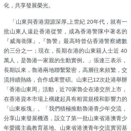
化，共享發展榮光。
「山東與香港淵源深厚,上世紀 20年代，就有一
批山東人遠赴香港從警，成為香港警隊中著名的
『威海衛隊』,『魯警』最高時曾佔香港警察總數
的三分之一；現在，長期在港的山東籍人士近 40
萬人，是魯港一家親的生動實例。」張連三表示，
長期以來，魯港兩地聯繫緊密，高層往來頻繁，交
流持續熱絡，合作成果豐碩。山東已12次赴港舉辦
「香港山東周」活動，近70家魯企在港交所上市，
在香港資本市場上構建起具有相當規模和影響力的
「山東板塊」。「我們積極推動魯港青少年交流，
分享山東發展機遇，設立了第一批山東省港澳青少
年愛國主義教育基地、山東省港澳青年交流實習基