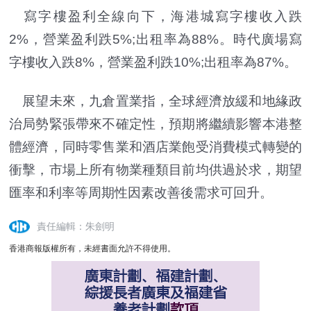
寫字樓盈利全線向下，海港城寫字樓收入跌
2%，營業盈利跌5%;出租率為88%。時代廣場寫
字樓收入跌8%，營業盈利跌10%;出租率為87%。
展望未來，九倉置業指，全球經濟放緩和地緣政
治局勢緊張帶來不確定性，預期將繼續影響本港整
體經濟，同時零售業和酒店業飽受消費模式轉變的
衝擊，市場上所有物業種類目前均供過於求，期望
匯率和利率等周期性因素改善後需求可回升。
責任編輯：朱劍明
香港商報版權所有，未經書面允許不得使用。