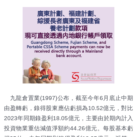
九龍倉置業(1997)公布，截至今年6月底止中期
由盈轉虧，錄得股東應佔虧損為10.52億元，對比
2023年同期錄盈利18.05億元，主要由於期內計入
投資物業重估減值淨額約44.26億元。每股基本虧