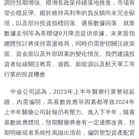
調控預期增強、穩增長政策持續落地推進，市場有
望企穩反彈。鑑於維持高利率的負反饋尚未完全顯
現，以及部分投資指標回落、通脹數據回落、就業
數據走弱等為美聯儲9月降息提供依據。未來股指
總體預計將保持震盪格局，同時仍需密切關注政策
面、資金面以及外部因素的變化情況。我們建議投
資者短線關注教育、遊戲、新能源以及航天軍工等
行業的投資機會
中金公司認為，2023年上半年醫療行業整頓延
續，內需偏弱，高基數效應等因素都導致2024年
上半年醫藥公司財報仍有壓力。進入下半年，隨着
基數效應體現，預期醫藥將會有一定邊際改善。預
期明確或者系統性風險出清前，偏防禦型資產配置