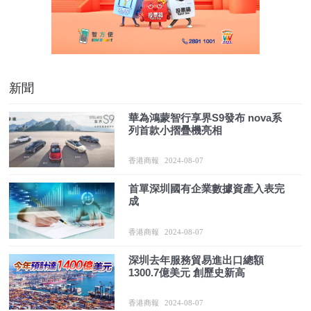
新聞
華為鴻蒙智行享界S9發布 nova系
列首款小摺疊機亮相
香港商報
2024-08-07
首單深圳國有企業數據資產入表完
成
香港商報
2024-08-07
深圳去年服務貿易進出口總額
1300.7億美元 創歷史新高
香港商報
2024-08-07