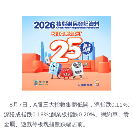
8月7日，A股三大指數集體低開，滬指跌0.11%;
深證成指跌0.16%;創業板指跌0.20%。網約車、貴
金屬、遊戲等板塊指數跌幅居前。