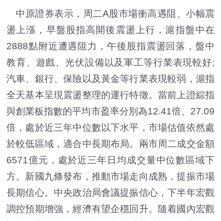
中原證券表示，周二A股市場衝高遇阻、小幅震
盪上漲，早盤股指高開後震盪上行，滬指盤中在
2888點附近遭遇阻力，午後股指震盪回落，盤中
教育、遊戲、光伏設備以及軍工等行業表現較好;
汽車、銀行、保險以及黃金等行業表現較弱，滬指
全天基本呈現震盪整理的運行特徵。當前上證綜指
與創業板指數的平均市盈率分別為12.41倍、27.09
倍，處於近三年中位數以下水平，市場估值依然處
於較低區域，適合中長期布局。兩市周二成交金額
6571億元，處於近三年日均成交量中位數區域下
方。新國九條發布，推動市場走向成熟，提振市場
長期信心。中央政治局會議提振信心，下半年宏觀
調控預期增強，經濟有望企穩回升。隨着國內宏觀