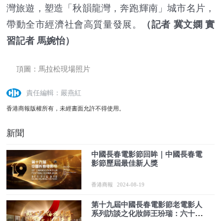
灣旅遊，塑造「秋韻龍灣，奔跑輝南」城市名片，
帶動全市經濟社會高質量發展。
（記者 冀文嫻 實
習記者 馬婉怡）
頂圖：馬拉松現場照片
責任編輯：嚴燕紅
香港商報版權所有，未經書面允許不得使用。
新聞
中國長春電影節回眸｜中國長春電
影節歷屆最佳新人獎
香港商報
2024-08-19
第十九屆中國長春電影節老電影人
系列訪談之化妝師王玢瑞：六十載