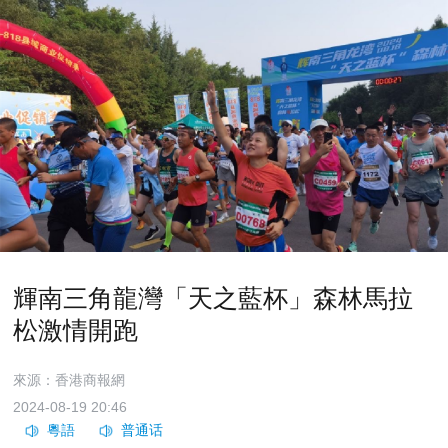
輝南三角龍灣「天之藍杯」森林馬拉
松激情開跑
來源：香港商報網
2024-08-19 20:46