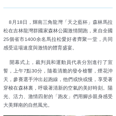
8月18日，輝南三角龍灣「天之藍杯」森林馬拉
松在吉林龍灣群國家森林公園激情開跑，來自全國
25個省市1400余名馬拉松愛好者齊聚一堂，共同
感受這場速度與激情的體育盛宴。
開幕式上，裁判員和運動員代表分別進行了宣
誓，上午7點30分，隨着清脆的發令槍響，煙花沖
天，參賽選手沖出起跑線，他們或快或慢，享受著
穿梭在森林裏，呼吸著清新的空氣的美好時刻。陽
光、活力、激情四射的「跑友」們用腳步親身感受
大美輝南的自然風光。