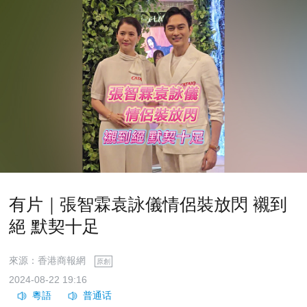
有片｜張智霖袁詠儀情侶裝放閃 襯到
絕 默契十足
來源：香港商報網
原創
2024-08-22 19:16