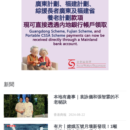
新聞
本地有趣事｜袁詠儀和張智霖的不
老秘訣
香港商報
2024-08-22
有片丨嫦娥五號月壤新發現！1噸