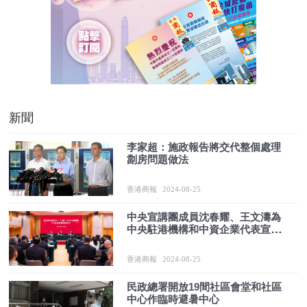
新聞
李家超：施政報告將交代整個處理
劏房問題做法
香港商報
2024-08-25
中央宣講團成員沈春耀、王文濤為
中央駐港機構和中資企業代表宣講
黨的二十屆三中全會精神
香港商報
2024-08-25
民政總署開放19間社區會堂和社區
中心作臨時避暑中心