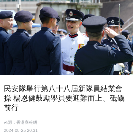
民安隊舉行第八十八屆新隊員結業會
操 楊恩健鼓勵學員要迎難而上、砥礪
前行
來源：香港商報網
2024-08-25 20:31