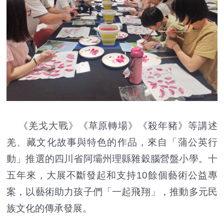
《羌戈大戰》《草原轉場》《殺年豬》等講述
羌、藏文化故事與特色的作品，來自「蒲公英行
動」推選的四川省阿壩州理縣雜穀腦營盤小學。十
五年來，大展不斷發起和支持10餘個藝術公益專
案，以藝術助力孩子們「一起飛翔」，推動多元民
族文化的傳承發展。