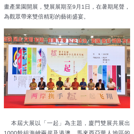
畫產業園開展，雙展展期至9月1日，在暑期尾聲，
為觀眾帶來雙倍精彩的藝術盛宴。
本屆大展以「一起」為主題，廈門雙展共展出
1000餘組海峽兩岸及港澳、馬來西亞華人地區的