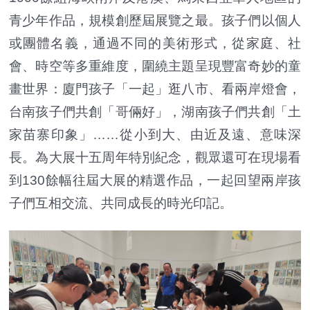
青少年作品，規模創歷屆展覽之最。孩子們以個人
或團體名義，通過不同的美術形式，從家庭、社
會、時空等多重維度，圍繞主題呈現豐富奇妙的童
畫世界：廈門孩子「一起」逛八市、看兩岸燈會，
台南孩子們共創「哥倆好」，湖南孩子們共創「土
家苗寨印象」……從小到大、由近及遠、意味深
長。為大展十五周年特別紀念，觀眾還可在現場看
到130餘幅往屆大展的精選作品，一起回望兩岸孩
子們互相交流、共同成長的時光印記。