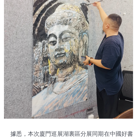
據悉，本次廈門巡展湖裏區分展同期在中國好書