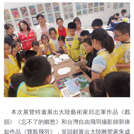
本次展覽特邀展出大陸藝術家邱志軍作品《戲
韻》《忘不了的鄉愁》和台灣自由飛羽攝影師郭偉
如作品《寶島飛羽》，並回顧展出大陸雕塑家朱成