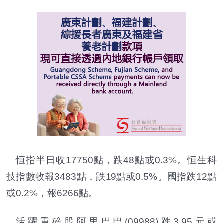
恒指半日收17750點，跌48點或0.3%。恒生科
技指數收報3483點，跌19點或0.5%。國指跌12點
或0.2%，報6266點。
活躍重磅股阿里巴巴(09988)跌3.95元或