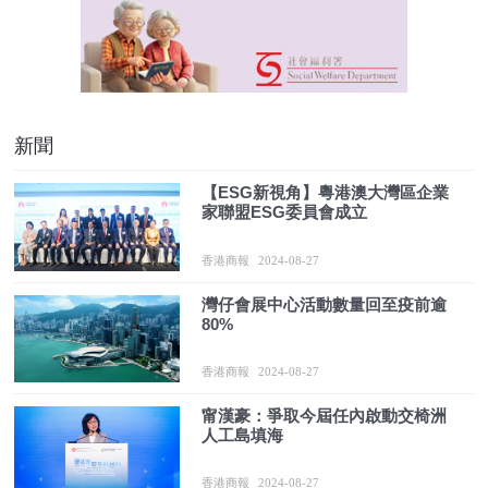
新聞
【ESG新視角】粵港澳大灣區企業
家聯盟ESG委員會成立
香港商報
2024-08-27
灣仔會展中心活動數量回至疫前逾
80%
香港商報
2024-08-27
甯漢豪：爭取今屆任內啟動交椅洲
人工島填海
香港商報
2024-08-27