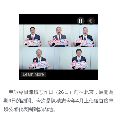
申訴專員陳積志昨日（26日）前往北京，展開為
期3日的訪問。今次是陳積志今年4月上任後首度率
領公署代表團到訪內地。