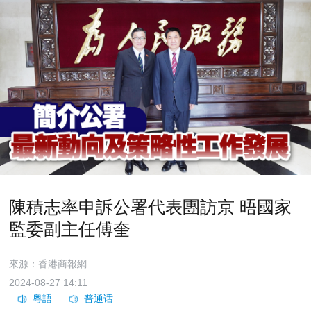
陳積志率申訴公署代表團訪京 晤國家
監委副主任傅奎
來源：香港商報網
2024-08-27 14:11