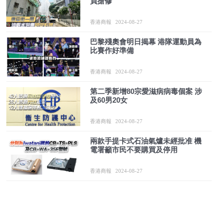
員搶修
香港商報
2024-08-27
巴黎殘奧會明日揭幕 港隊運動員為
比賽作好準備
香港商報
2024-08-27
第二季新增80宗愛滋病病毒個案 涉
及60男20女
香港商報
2024-08-27
兩款手提卡式石油氣爐未經批准 機
電署籲市民不要購買及停用
香港商報
2024-08-27