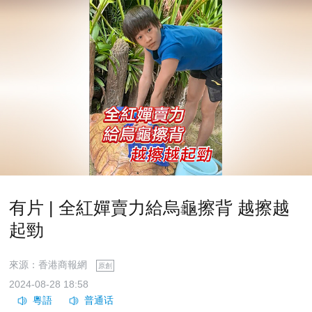
有片 | 全紅嬋賣力給烏龜擦背 越擦越
起勁
來源：香港商報網
原創
2024-08-28 18:58