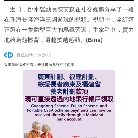
近日，跳水運動員陳艾森在社交媒體分享了一段
在珠海長隆海洋王國遊玩的視頻。視頻中，全紅嬋
正蹲在一隻體型巨大的烏龜旁邊，手拿毛巾，賣力
地給烏龜擦背，還越擦越起勁。
(Bins)
責任編輯：朱劍明
香港商報版權所有，未經書面允許不得使用。