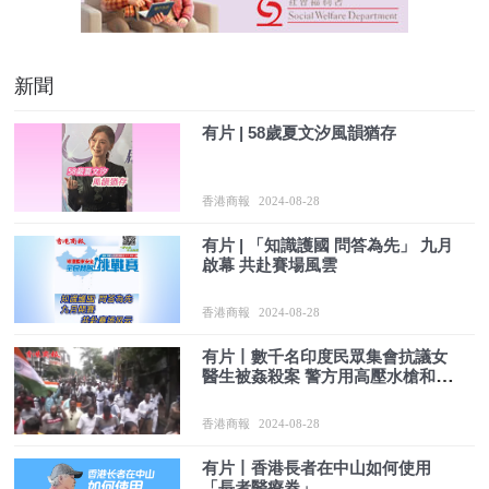
新聞
有片 | 58歲夏文汐風韻猶存
香港商報
2024-08-28
有片 | 「知識護國 問答為先」 九月
啟幕 共赴賽場風雲
香港商報
2024-08-28
有片丨數千名印度民眾集會抗議女
醫生被姦殺案 警方用高壓水槍和催
淚瓦斯驅散人群
香港商報
2024-08-28
有片丨香港長者在中山如何使用
「長者醫療券」