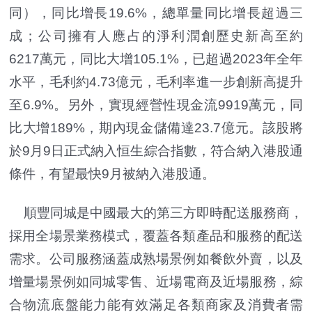
同），同比增長19.6%，總單量同比增長超過三
成；公司擁有人應占的淨利潤創歷史新高至約
6217萬元，同比大增105.1%，已超過2023年全年
水平，毛利約4.73億元，毛利率進一步創新高提升
至6.9%。另外，實現經營性現金流9919萬元，同
比大增189%，期內現金儲備達23.7億元。該股將
於9月9日正式納入恒生綜合指數，符合納入港股通
條件，有望最快9月被納入港股通。
順豐同城是中國最大的第三方即時配送服務商，
採用全場景業務模式，覆蓋各類產品和服務的配送
需求。公司服務涵蓋成熟場景例如餐飲外賣，以及
增量場景例如同城零售、近場電商及近場服務，綜
合物流底盤能力能有效滿足各類商家及消費者需