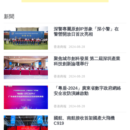
新聞
深警專屬原創IP形象「深小警」在
警營開放日首次亮相
香港商報
2024-08-28
聚焦城市創科發展 第二屆深圳產業
科技創新論壇舉行
香港商報
2024-08-28
「粵盾-2024」廣東省數字政府網絡
安全攻防演練啟動
香港商報
2024-08-28
國航、南航接收首架國產大飛機
C919