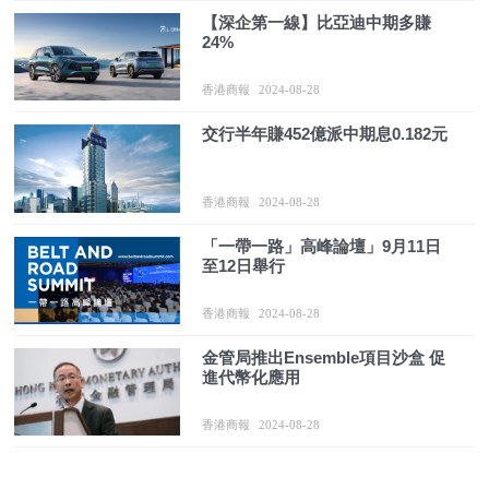
【深企第一線】比亞迪中期多賺
24%
香港商報
2024-08-28
交行半年賺452億派中期息0.182元
香港商報
2024-08-28
「一帶一路」高峰論壇」9月11日
至12日舉行
香港商報
2024-08-28
金管局推出Ensemble項目沙盒 促
進代幣化應用
香港商報
2024-08-28