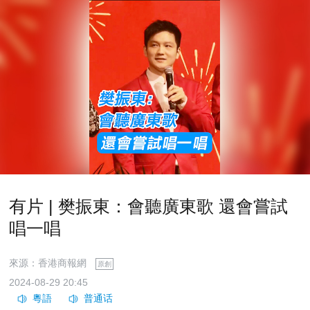
有片 | 樊振東：會聽廣東歌 還會嘗試
唱一唱
來源：香港商報網
原創
2024-08-29 20:45